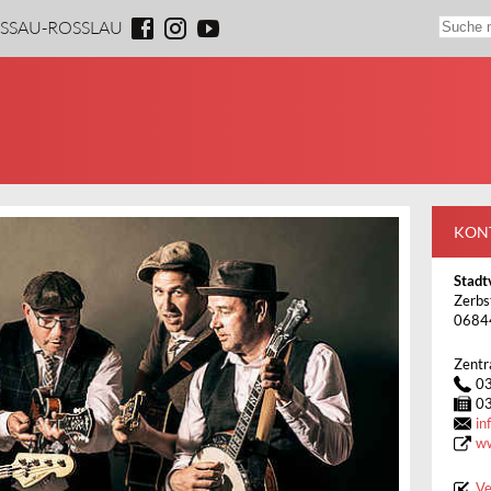
ESSAU-ROSSLAU
KON
Stadt
Zerbs
0684
Zentr
0
0
in
ww
Ve