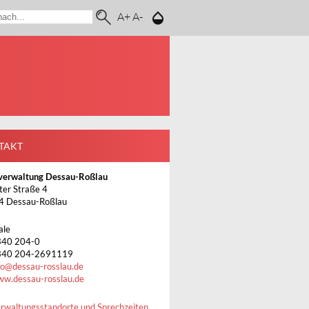
A+
A-
TAKT
verwaltung Dessau-Roßlau
ter Straße 4
4 Dessau-Roßlau
ale
340 204-0
340 204-2691119
fo
@
dessau-rosslau.de
w.dessau-rosslau.de
rwaltungsstandorte und Sprechzeiten