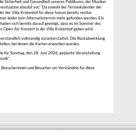
 die Sicherheit und Gesundheit unseres Publikums, der Musiker
esituation absolut vor.“ Da sowohl der Terminkalender der
r der Villa Krötenhof für diese Saison bereits restlos
mer leider kein Alternativtermin mehr gefunden werden. Ein
n haben sich bereits darauf geeinigt, dass es im Sommer des
es Open-Air-Konzert in der Villa Krötenhof geben wird.
verständlich vollständig zurückerstattet. Die Rückabwicklung
stellen, bei denen die Karten erworben wurden.
die für Sonntag, den 28. Juni 2026, geplante Veranstaltung
musik“.
le Besucherinnen und Besucher um Verständnis für diese
BARRIEREFREIHEIT
DATENSCHUTZERKLÄRUNG