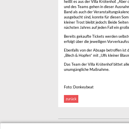
heißt es aus der Villa Krötenhof. „Aber
und des Teams gehen in dieser Ausnahm
Band als auch der Veranstaltungskalende
ausgebucht sind, konnte für diesen Som
kleiner Trost bleibt jedoch: Beide Seite
nächsten Jahres auf jeden Fall ein groß
Bereits gekaufte Tickets werden selbst
erfolgt über die jeweiligen Vorverkaufs
Ebenfalls von der Absage betroffen ist 
„Blech & Hopfen“ mit „Ulfs kleiner Blas
Das Team der Villa Krötenhof bittet al
unumgängliche Maßnahme.
Foto: Donkeybeat
zurück
© 2022 Stadt Dessau-Roßlau