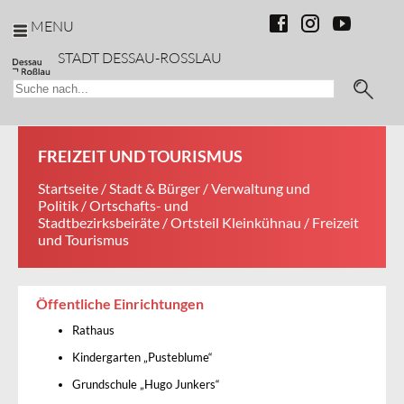
MENU
STADT DESSAU-ROSSLAU
FREIZEIT UND TOURISMUS
Startseite
/
Stadt & Bürger
/
Verwaltung und
Politik
/
Ortschafts- und
Stadtbezirksbeiräte
/
Ortsteil Kleinkühnau
/ Freizeit
und Tourismus
Öffentliche Einrichtungen
Rathaus
Kindergarten „Pusteblume“
Grundschule „Hugo Junkers“