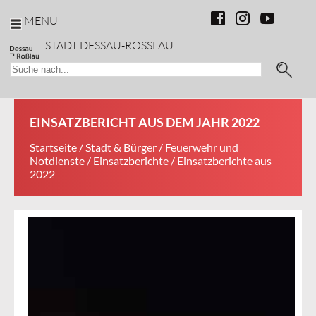
MENU
STADT DESSAU-ROSSLAU
EINSATZBERICHT AUS DEM JAHR 2022
Startseite
/
Stadt & Bürger
/
Feuerwehr und
Notdienste
/
Einsatzberichte
/ Einsatzberichte aus
2022