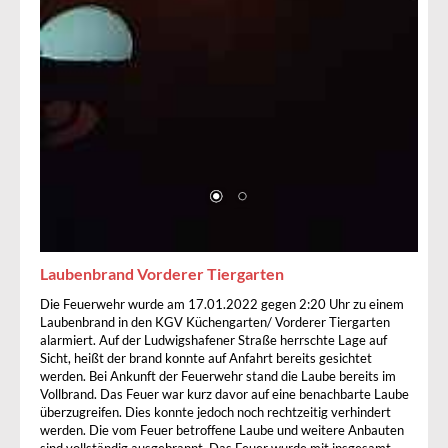
Laubenbrand Vorderer Tiergarten
Die Feuerwehr wurde am 17.01.2022 gegen 2:20 Uhr zu einem
Laubenbrand in den KGV Küchengarten/ Vorderer Tiergarten
alarmiert. Auf der Ludwigshafener Straße herrschte Lage auf
Sicht, heißt der brand konnte auf Anfahrt bereits gesichtet
werden. Bei Ankunft der Feuerwehr stand die Laube bereits im
Vollbrand. Das Feuer war kurz davor auf eine benachbarte Laube
überzugreifen. Dies konnte jedoch noch rechtzeitig verhindert
werden. Die vom Feuer betroffene Laube und weitere Anbauten