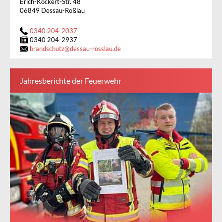
Erich-Köckert-Str. 48
06849 Dessau-Roßlau
0340 204-2037
0340 204-2937
brandschutz
@
dessau-rosslau.de
Jahresberichte der Feuerwehr