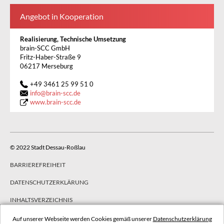
Angebot in Kooperation
Realisierung, Technische Umsetzung
brain-SCC GmbH
Fritz-Haber-Straße 9
06217 Merseburg
+49 3461 25 99 51 0
info
@
brain-scc.de
www.brain-scc.de
© 2022 Stadt Dessau-Roßlau
BARRIEREFREIHEIT
DATENSCHUTZERKLÄRUNG
INHALTSVERZEICHNIS
IMPRESSUM
Auf unserer Webseite werden Cookies gemäß unserer
Datenschutzerklärung