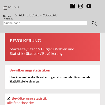
MENU
STADT DESSAU-ROSSLAU
BEVÖLKERUNG
Startseite
/
Stadt & Bürger
/
Wahlen und
Statistik
/
Statistik
/ Bevölkerung
Bevölkerungsstatistiken
Hier können Sie die Bevölkerungsstatistiken der Kommunalen
Statistikstelle abrufen.
Bevölkerungsstatistik
alle Stadtbezirke