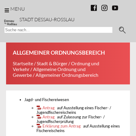
MENU
STADT DESSAU-ROSSLAU
ALLGEMEINER ORDNUNGSBEREICH
Startseite
/
Stadt & Bürger
/
Ordnung und
Verkehr
/
Allgemeine Ordnung und
Gewerbe
/ Allgemeiner Ordnungsbereich
Jagd- und Fischereiwesen
Antrag
auf Ausstellung eines Fischer- /
Jugendfischereischeins
Antrag
auf Zulassung zur Fischer- /
Jugendfischerprüfung
Erklärung zum Antrag
auf Ausstellung eines
Fischereischeins