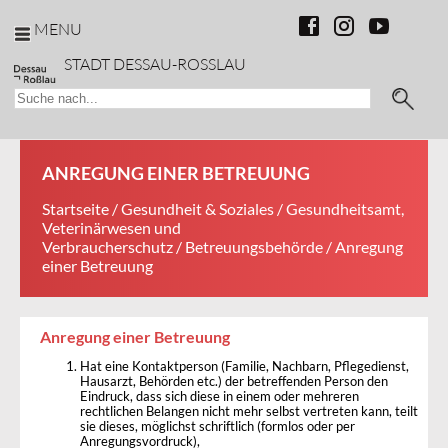
MENU
STADT DESSAU-ROSSLAU
ANREGUNG EINER BETREUUNG
Startseite
/
Gesundheit & Soziales
/
Gesundheitsamt,
Veterinärwesen und
Verbraucherschutz
/
Betreuungsbehörde
/ Anregung
einer Betreuung
Anregung einer Betreuung
Hat eine Kontaktperson (Familie, Nachbarn, Pflegedienst,
Hausarzt, Behörden etc.) der betreffenden Person den
Eindruck, dass sich diese in einem oder mehreren
rechtlichen Belangen nicht mehr selbst vertreten kann, teilt
sie dieses, möglichst schriftlich (formlos oder per
Anregungsvordruck),