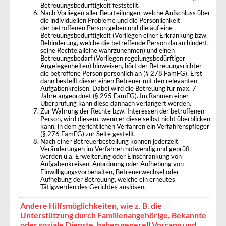
Betreuungsbedürftigkeit feststellt.
Nach Vorliegen aller Beurteilungen, welche Aufschluss über
die individuellen Probleme und die Persönlichkeit
der betroffenen Person geben und die auf eine
Betreuungsbedürftigkeit (Vorliegen einer Erkrankung bzw.
Behinderung, welche die betreffende Person daran hindert,
seine Rechte alleine wahrzunehmen) und einen
Betreuungsbedarf (Vorliegen regelungsbedürftiger
Angelegenheiten) hinweisen, hört der Betreuungsrichter
die betroffene Person persönlich an (§ 278 FamFG). Erst
dann bestellt dieser einen Betreuer mit den relevanten
Aufgabenkreisen. Dabei wird die Betreuung für max. 7
Jahre angeordnet (§ 295 FamFG). Im Rahmen einer
Überprüfung kann diese dannach verlängert werden.
Zur Wahrung der Rechte bzw. Interessen der betroffenen
Person, wird diesem, wenn er diese selbst nicht überblicken
kann, in dem gerichtlichen Verfahren ein Verfahrenspfleger
(§ 276 FamFG) zur Seite gestellt.
Nach einer Betreuerbestellung können jederzeit
Veränderungen im Verfahren notwendig und geprüft
werden u.a. Erweiterung oder Einschränkung von
Aufgabenkreisen, Anordnung oder Aufhebung von
Einwilligungsvorbehalten, Betreuerwechsel oder
Aufhebung der Betreuung, welche ein erneutes
Tätigwerden des Gerichtes auslösen.
Andere Hilfsmöglichkeiten, wie z. B. die
Unterstützung durch Familienangehörige, Bekannte
oder soziale Dienste, haben generell Vorrang und