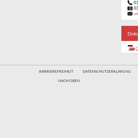
0
0
u
Dok
O
BARRIEREFREIHEIT
DATENSCHUTZERKLÄRUNG
NACH OBEN