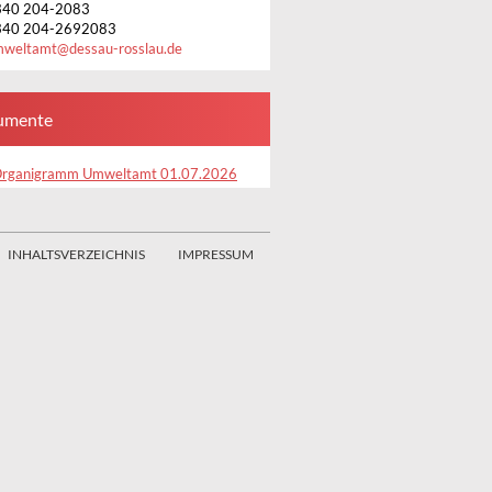
340 204-2083
340 204-2692083
mweltamt
@
dessau-rosslau.de
umente
rganigramm Umweltamt 01.07.2026
INHALTSVERZEICHNIS
IMPRESSUM