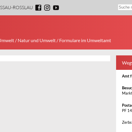
ESSAU-ROSSLAU
 Umwelt
/
Natur und Umwelt
/ Formulare im Umweltamt
Weg
Amt f
Besuc
Markt
Posta
PF 14
Zerbs