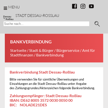
MENU
STADT DESSAU-ROSSLAU
BANKVERBINDUNG
Startseite
/
Stadt & Bürger
/
Bürgerservice
/
Amt für
Stadtfinanzen
/ Bankverbindung
Bankverbindung Stadt Dessau-Roßlau
Bitte verwenden Sie für sämtliche Überweisungen und
Einzahlungen an die Stadt Dessau-Roßlau unter Angabe
des Zahlungsgrundes/Aktenzeichen folgende Bankverbindung.
Zahlungsempfänger: Stadt Dessau-Roßlau
IBAN: DE62 8005 3572 0030 0050 00
BIC: NOLADE21DES