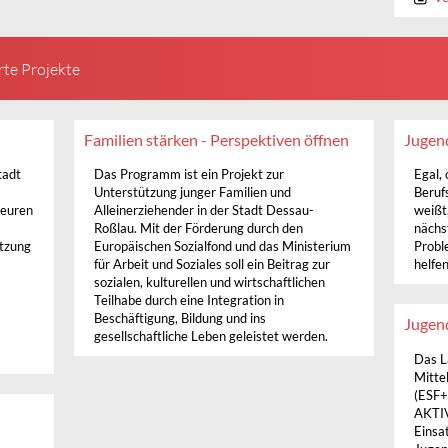
rte Projekte
Familien stärken - Perspektiven öffnen
Jugen
tadt
Das Programm ist ein Projekt zur
Egal,
Unterstützung junger Familien und
Beruf
teuren
Alleinerziehender in der Stadt Dessau-
weißt,
Roßlau. Mit der Förderung durch den
nächs
etzung
Europäischen Sozialfond und das Ministerium
Probl
für Arbeit und Soziales soll ein Beitrag zur
helfen
sozialen, kulturellen und wirtschaftlichen
Teilhabe durch eine Integration in
Beschäftigung, Bildung und ins
Jugen
)
gesellschaftliche Leben geleistet werden.
Das L
Mitte
(ESF+
AKTIV
Einsa