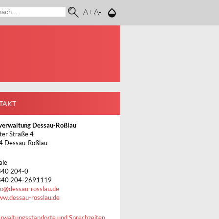
A+
A-
TAKT
verwaltung Dessau-Roßlau
ter Straße 4
4 Dessau-Roßlau
ale
340 204-0
340 204-2691119
fo
@
dessau-rosslau.de
w.dessau-rosslau.de
rwaltungsstandorte und Sprechzeiten