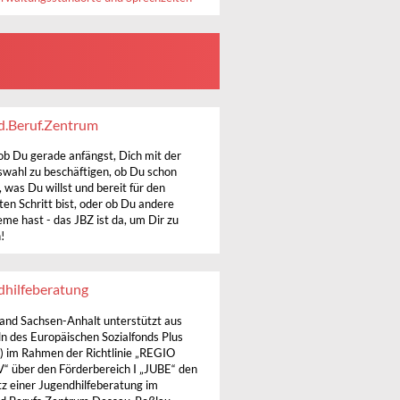
d.Beruf.Zentrum
 ob Du gerade anfängst, Dich mit der
swahl zu beschäftigen, ob Du schon
 was Du willst und bereit für den
ten Schritt bist, oder ob Du andere
eme hast - das JBZ ist da, um Dir zu
!
dhilfeberatung
and Sachsen-Anhalt unterstützt aus
ln des Europäischen Sozialfonds Plus
) im Rahmen der Richtlinie „REGIO
“ über den Förderbereich I „JUBE“ den
tz einer Jugendhilfeberatung im