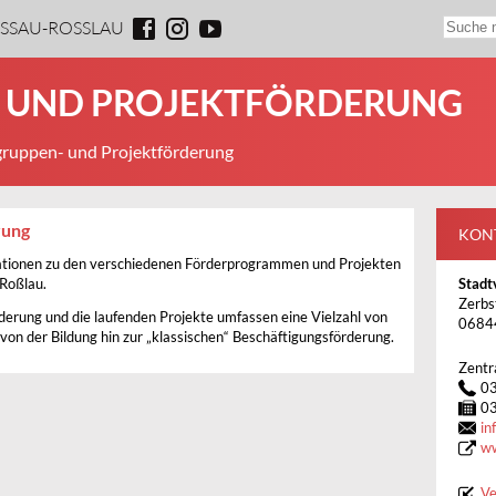
ESSAU-ROSSLAU
- UND PROJEKTFÖRDERUNG
gruppen- und Projektförderung
rung
KON
rmationen zu den verschiedenen Förderprogrammen und Projekten
Roßlau.
Stadt
Zerbs
derung und die laufenden Projekte umfassen eine Vielzahl von
0684
von der Bildung hin zur „klassischen“ Beschäftigungsförderung.
Zentr
0
0
in
ww
Ve