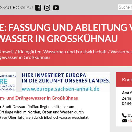
ESSAU-ROSSLAU
: FASSUNG UND ABLEITUNG V
SSER IN GROSSKÜHNAU
 Umwelt
/
Kleingärten, Wasserbau und Forstwirtschaft
/
Wasserba
gewasser in Großkühnau
Kont
Amt f
alm- und Drängewasser in Großkühnau
Zerbs
0684
 Stadt Dessau- Roßlau liegt unmittelbar am
Ortslage wird im Norden, Osten und Westen durch
0
 vor Überflutungen durch Elbehochwasser geschützt.
st