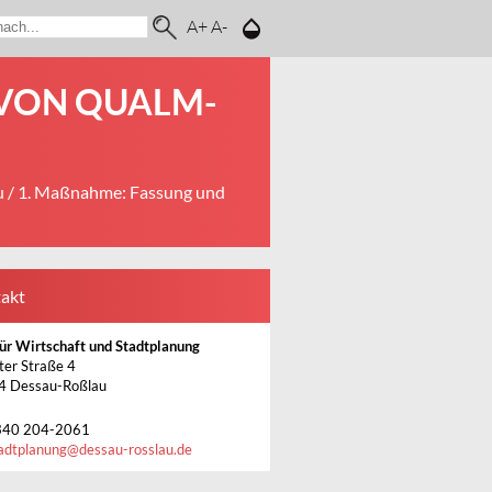
A+
A-
ON QUALM- U
u
/ 1. Maßnahme: Fassung und
akt
ür Wirtschaft und Stadtplanung
ter Straße 4
4 Dessau-Roßlau
340 204-2061
adtplanung
@
dessau-rosslau.de