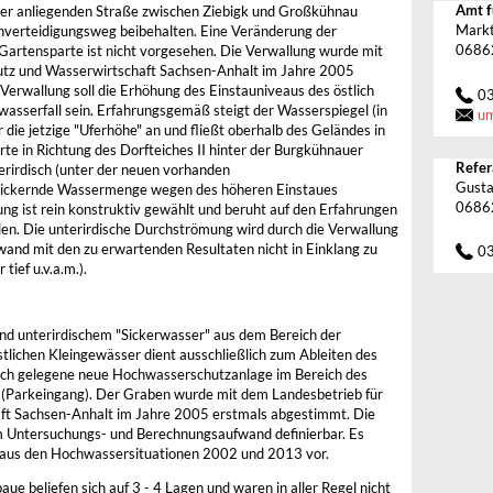
Amt f
 der anliegenden Straße zwischen Ziebigk und Großkühnau
Markt
hverteidigungsweg beibehalten. Eine Veränderung der
0686
Gartensparte ist nicht vorgesehen. Die Verwallung wurde mit
tz und Wasserwirtschaft Sachsen-Anhalt im Jahre 2005
Verwallung soll die Erhöhung des Einstauniveaus des östlich
0
sserfall sein. Erfahrungsgemäß steigt der Wasserspiegel (in
u
die jetzige "Uferhöhe" an und fließt oberhalb des Geländes in
te in Richtung des Dorfteiches II hinter der Burgkühnauer
Refer
terirdisch (unter der neuen vorhanden
Gusta
sickernde Wassermenge wegen des höheren Einstaues
0686
ng ist rein konstruktiv gewählt und beruht auf den Erfahrungen
en. Die unterirdische Durchströmung wird durch die Verwallung
fwand mit den zu erwartenden Resultaten nicht in Einklang zu
0
ief u.v.a.m.).
d unterirdischem "Sickerwasser" aus dem Bereich der
lichen Kleingewässer dient ausschließlich zum Ableiten des
ich gelegene neue Hochwasserschutzanlage im Bereich des
(Parkeingang). Der Graben wurde mit dem Landesbetrieb für
t Sachsen-Anhalt im Jahre 2005 erstmals abgestimmt. Die
 Untersuchungs- und Berechnungsaufwand definierbar. Es
 aus den Hochwassersituationen 2002 und 2013 vor.
e beliefen sich auf 3 - 4 Lagen und waren in aller Regel nicht