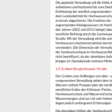
Die geplante Verwallung soll die Höhe
aufnehmen und horizontal bis zum Deic
Einfriedung der westlich angrenzenden 
dem Landesbetrieb für Hochwasserschu
erstmals abgestimmt. Die Funktion der 
angrenzenden Kleingewässers im Hochwa
den Jahren 2002 und 2013 belegt) über 
westliche Richtung durch die Gartenspar
Straße. Mit der Verwallung wird die un
Hochwasserschutzkonstruktion) durch
vermindert. Die Dimension der Verwallu
der Sandsackverbaue in Hochwasserfäll
nicht beeinflusst, da der absehbare Au
bringen ist (Spundwände mehrere Meter t
1.2 Graben Burgkühnauer Straße
Der Graben zum Auffangen von ober- un
vorgenannten Verwallung neben dem öst
Wassers mittels Pumpen über die nördl
westlichen Endes des Kühnauer Parkes 
Hochwasserschutz und Wasserwirtschaf
Wassermengen sind nur mit sehr hohem
liegen jedoch umfangreich Erfahrungen
Die damaligen Höhen der Sandsackverbau