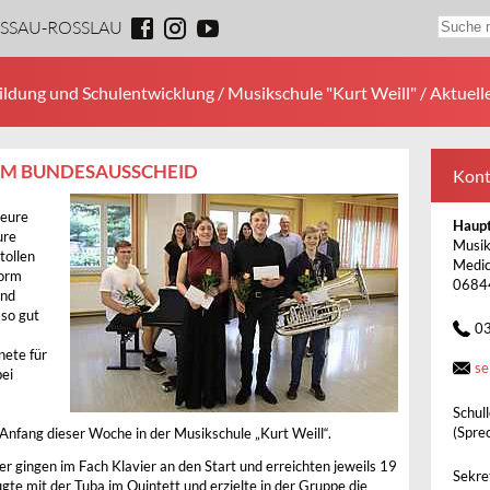
ESSAU-ROSSLAU
ildung und Schulentwicklung
/
Musikschule "Kurt Weill"
/ Aktuell
EIM BUNDESAUSSCHEID
Kont
 eure
Haupt
ure
Musik
tollen
Medic
norm
0684
und
 so gut
0
nete für
se
bei
Schul
m
(Spre
nfang dieser Woche in der Musikschule „Kurt Weill“.
r gingen im Fach Klavier an den Start und erreichten jeweils 19
Sekret
te mit der Tuba im Quintett und erzielte in der Gruppe die