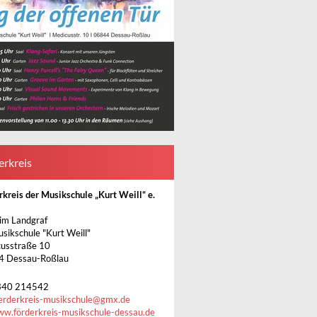
erkreis
rkreis der Musikschule „Kurt Weill“ e.
im Landgraf
usikschule "Kurt Weill"
usstraße 10
4 Dessau-Roßlau
340 214542
erderkreis-musikschule
@
gmx.de
w.förderkreis-musikschule-dessau.de