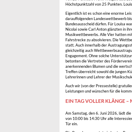
Höchstpunktzahl von 25 Punkten. Louis
Eigentlich ist es schon eine enorme L
darauffolgenden Landeswettbewerb bis 
Bundesausscheid dürfen. Für Louisa war e
Nicolai sowie Carl Anton glänzten in i
Musikwettbewerbs. Alle Vier hatten mit
Fahrstrecke zu absolvieren. Die Wett
statt. Auch innerhalb der Austragungsst
gleichzeitig auch Wettbewerbsaustragun
Engagement. Ohne solche Unterstützung 
betonten die Vertreter des Förderverei
anerkennenden Blumen und die wertsch
Treffen überreicht sowohl die jungen Kü
Lehrerinnen und Lehrer der Musikschul
Auch wir (von der Pressestelle) gratul
Leistungen und wünschen für die komm
EIN TAG VOLLER KLÄNGE – 
Am Samstag, den 6. Juni 2026, lädt die
von 10:00 bis 14:30 Uhr alle Interessie
Tür ein.