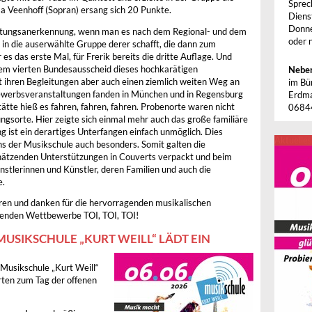
Sprec
a Veenhoff (Sopran) ersang sich 20 Punkte.
Diens
Donne
eistungsanerkennung, wenn man es nach dem Regional- und dem
oder 
in die auserwählte Gruppe derer schafft, die dann zum
s das erste Mal, für Frerik bereits die dritte Auflage. Und
hrem vierten Bundesausscheid dieses hochkarätigen
Neben
 ihren Begleitungen aber auch einen ziemlich weiten Weg an
im Bü
bewerbsveranstaltungen fanden in München und in Regensburg
Erdma
ätte hieß es fahren, fahren, fahren. Probenorte waren nicht
0684
gsorte. Hier zeigte sich einmal mehr auch das große familiäre
ist ein derartiges Unterfangen einfach unmöglich. Dies
Aktuelles
ns der Musikschule auch besonders. Somit galten die
ätzenden Unterstützungen in Couverts verpackt und beim
nstlerinnen und Künstler, deren Familien und auch die
e.
ieren und danken für die hervorragenden musikalischen
enden Wettbewerbe TOI, TOI, TOI!
MUSIKSCHULE „KURT WEILL“ LÄDT EIN
 Musikschule „Kurt Weill“
rten zum Tag der offenen