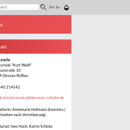
A+
A-
es
akt
stelle
schule "Kurt Weill"
usstraße 10
4 Dessau-Roßlau
340 214542
kretariat.musica
@
dessauer-schulen.de
leiterin: Annemarie Hofmann (kommiss.)
chzeiten nach Vereinbarung)
ariat: Ines Hoch, Katrin Schlote