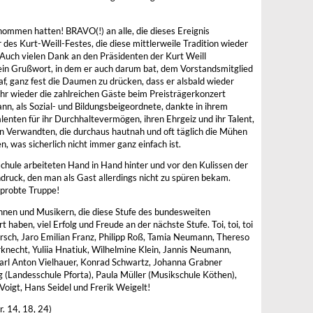
enommen hatten! BRAVO(!) an alle, die dieses Ereignis
des Kurt-Weill-Festes, die diese mittlerweile Tradition wieder
 Auch vielen Dank an den Präsidenten der Kurt Weill
ein Grußwort, in dem er auch darum bat, dem Vorstandsmitglied
f, ganz fest die Daumen zu drücken, dass er alsbald wieder
r wieder die zahlreichen Gäste beim Preisträgerkonzert
n, als Sozial- und Bildungsbeigeordnete, dankte in ihrem
lenten für ihr Durchhaltevermögen, ihren Ehrgeiz und ihr Talent,
n Verwandten, die durchaus hautnah und oft täglich die Mühen
 was sicherlich nicht immer ganz einfach ist.
hule arbeiteten Hand in Hand hinter und vor den Kulissen der
druck, den man als Gast allerdings nicht zu spüren bekam.
rprobte Truppe!
nen und Musikern, die diese Stufe des bundesweiten
haben, viel Erfolg und Freude an der nächste Stufe. Toi, toi, toi
rsch, Jaro Emilian Franz, Philipp Roß, Tamia Neumann, Thereso
rknecht, Yuliia Hnatiuk, Wilhelmine Klein, Jannis Neumann,
arl Anton Vielhauer, Konrad Schwartz, Johanna Grabner
g (Landesschule Pforta), Paula Müller (Musikschule Köthen),
Voigt, Hans Seidel und Frerik Weigelt!
r. 14, 18, 24)