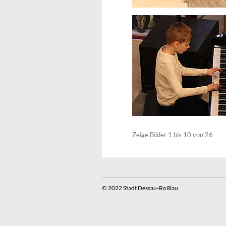
Zeige Bilder
1
bis
10
von
26
© 2022 Stadt Dessau-Roßlau