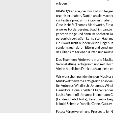
erleben.
BRAVO(!) an alle, die musikalisch teilg
organisiert haben. Danke an die Macher 
ins Festivalprogramm integriert haben.
Gesellschaft, Thomas Markworth, für s
unseres Fördervereins, Joachim Landgra
genesen möge und dann im nächsten Jah
persönlich begrüßen kann. Eter Hachman
Grußwort nicht nur den vielen jungen Ta
sondern auch deren Eltern und sonstige
des Übens miterleben dürfen und müssen,
Das Team von Förderverein und Musiksc
Veranstaltung, erfolgreich und mit Hoch
Vielen herzlichen Dank auch an diese e
Wir wünschen nun den jungen Musikerin
Musikwettbewerbs erfolgreich absolviert 
für Antonius Windirsch, Johannes Windi
Heerklotz, Fiona Koehler, Eliane Kenne
Louisa Veenhoff, Johanna Heinemann,C
(Landesschule Pforta), Leni Cosima Ber
Nikolai Schmelz, Yannik Kühne, Gustav 
Fotos: Förderverein und Pressestelle (N