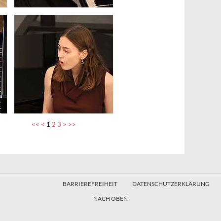
<<
<
1
2
3
>
>>
BARRIEREFREIHEIT
DATENSCHUTZERKLÄRUNG
NACH OBEN