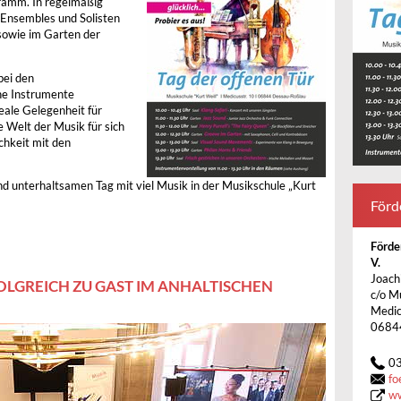
ramm. In regelmäßig
 Ensembles und Solisten
 sowie im Garten der
bei den
ne Instrumente
eale Gelegenheit für
 Welt der Musik für sich
chkeit mit den
nd unterhaltsamen Tag mit viel Musik in der Musikschule „Kurt
Förd
Förde
V.
Joach
OLGREICH ZU GAST IM ANHALTISCHEN
c/o M
Medic
0684
0
fo
ww