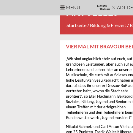
MENU
STADT D
AKTUELLES
Startseite
/
Bildung & Freizeit
/
B
VIER MAL MIT BRAVOUR B
„Wir sind unglaublich stolz auf euch, auf
grandiosen Leistungen, aber auch auf e
Lehrerinnen und Lehrer hier an unserer 
Musikschule, die euch mit auf dieses e
hohe Leistungsniveau gebracht haben 
darauf, dass ihr unserer Dessau-Roßlau
vertreten habt, wovon die Stadt sehr
profitiert“, so Eter Hachmann, Beigeord
Soziales, Bildung, Jugend und Senioren 
einem Treffen mit der erfolgreichen
Teilnehmerin und den Teilnehmern bei
Bundeswettbewerb „Jugend musiziert“ A
Nikolai Schmelz und Carl Anton Vielhaue
von 25 Punkten. Frerik Weigelt überzeug