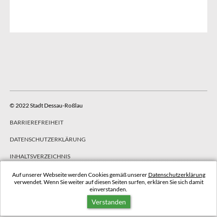
© 2022 Stadt Dessau-Roßlau
BARRIEREFREIHEIT
DATENSCHUTZERKLÄRUNG
INHALTSVERZEICHNIS
IMPRESSUM
Auf unserer Webseite werden Cookies gemäß unserer
Datenschutzerklärung
verwendet. Wenn Sie weiter auf diesen Seiten surfen, erklären Sie sich damit
einverstanden.
NACH OBEN
Verstanden