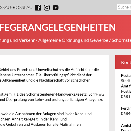
ESSAU-ROSSLAU
FEGERANGELEGENHEITEN
ung und Verkehr
/
Allgemeine Ordnung und Gewerbe
/ Schornst
Kont
ebiet des Brand- und Umweltschutzes die Aufsicht über die
liehene Unternehmer. Die Überprüfungspflicht dient der
Posta
die Allgemeinheit und die Nachbarschaft vor schädlichen
Stadt
Amt f
Postf
ist gem. § 1 des Schornsteinfeger-Handwerksgesetz (SchfHwG)
0681
g und Überprüfung von kehr- und prüfungspflichtigen Anlagen zu
Ferdi
0684
owie die Ausnahmen der Anlagen sind in der Kehr- und
hsen-Anhalt geregelt. In der Kehr- und
die Gebühren und Auslagen für alle Maßnahmen
Amtsl
Frau 