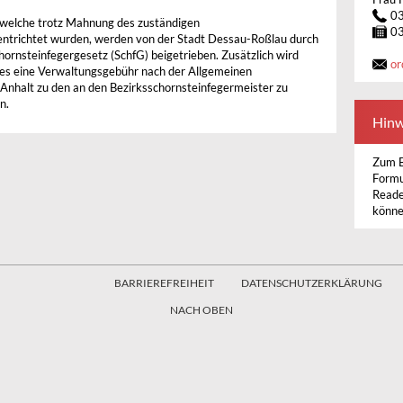
0
 welche trotz Mahnung des zuständigen
0
 entrichtet wurden, werden von der Stadt Dessau-Roßlau durch
ornsteinfegergesetz (SchfG) beigetrieben. Zusätzlich wird
or
s eine Verwaltungsgebühr nach der Allgemeinen
nhalt zu den an den Bezirksschornsteinfegermeister zu
n.
Hinw
Zum B
Formu
Reade
könne
BARRIEREFREIHEIT
DATENSCHUTZERKLÄRUNG
NACH OBEN