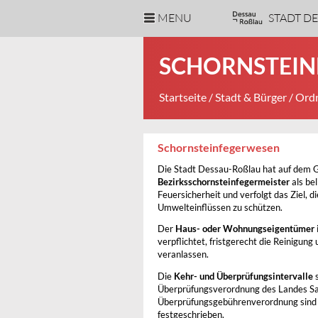
MENU
STADT D
SCHORNSTEIN
Startseite
/
Stadt & Bürger
/
Ordn
Schornsteinfegerwesen
Die Stadt Dessau-Roßlau hat auf dem G
Bezirksschornsteinfegermeister
als be
Feuersicherheit und verfolgt das Ziel, 
Umwelteinflüssen zu schützen.
Der
Haus- oder Wohnungseigentümer
verpflichtet, fristgerecht die Reinigun
veranlassen.
Die
Kehr- und Überprüfungsintervalle
s
Überprüfungsverordnung des Landes Sac
Überprüfungsgebührenverordnung sind 
festgeschrieben.