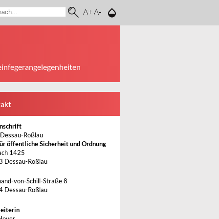
A+
A-
einfegerangelegenheiten
akt
nschrift
 Dessau-Roßlau
ür öffentliche Sicherheit und Ordnung
ach 1425
3 Dessau-Roßlau
nand-von-Schill-Straße 8
4 Dessau-Roßlau
eiterin
Hoyer