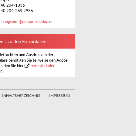
340 204-1036
340 204-269 2936
dnungsamt
@
dessau-rosslau.de
eis zu den Formularen:
etrachten und Ausdrucken der
lare benötigen Sie teilweise den Adobe
r, den Sie hier
herunterladen
n.
INHALTSVERZEICHNIS
IMPRESSUM