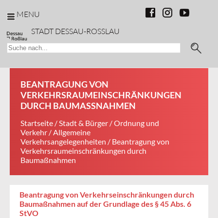
MENU
STADT DESSAU-ROSSLAU
BEANTRAGUNG VON
VERKEHRSRAUMEINSCHRÄNKUNGEN
DURCH BAUMASSNAHMEN
Startseite
/
Stadt & Bürger
/
Ordnung und
Verkehr
/
Allgemeine
Verkehrsangelegenheiten
/ Beantragung von
Verkehrsraumeinschränkungen durch
Baumaßnahmen
Beantragung von Verkehrseinschränkungen durch
Baumaßnahmen auf der Grundlage des § 45 Abs. 6
StVO