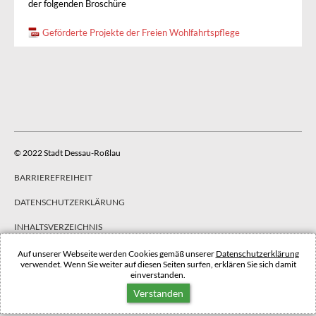
der folgenden Broschüre
Geförderte Projekte der Freien Wohlfahrtspflege
© 2022 Stadt Dessau-Roßlau
BARRIEREFREIHEIT
DATENSCHUTZERKLÄRUNG
INHALTSVERZEICHNIS
IMPRESSUM
Auf unserer Webseite werden Cookies gemäß unserer
Datenschutzerklärung
verwendet. Wenn Sie weiter auf diesen Seiten surfen, erklären Sie sich damit
einverstanden.
NACH OBEN
Verstanden