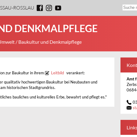
ESSAU-ROSSLAU
ND DENKMALPFLEGE
 Umwelt
/ Baukultur und Denkmalpflege
Kont
ion zur Baukultur in ihrem
Leitbild
verankert:
Amt f
ner qualitativ hochwertigen Baukultur bei Neubauten und
Zerbs
 am historischen Stadtgrundriss.
0684
tliches bauliches und kulturelles Erbe, bewahrt und pflegt es."
0
st
Link