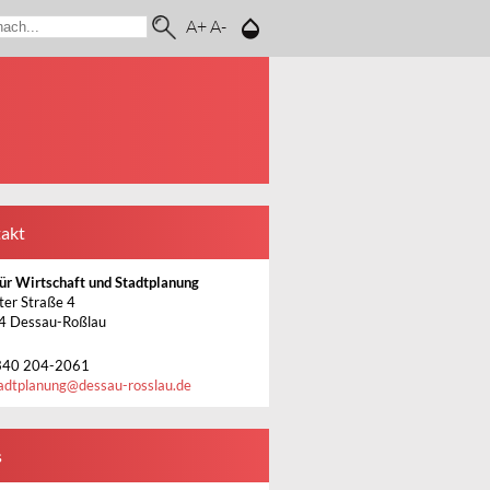
A+
A-
akt
ür Wirtschaft und Stadtplanung
ter Straße 4
4 Dessau-Roßlau
340 204-2061
adtplanung
@
dessau-rosslau.de
s