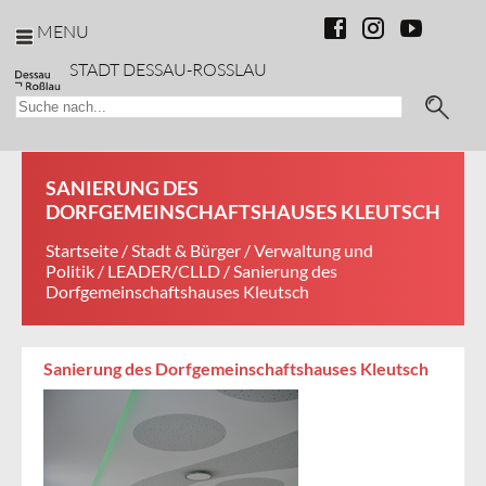
MENU
STADT DESSAU-ROSSLAU
SANIERUNG DES
DORFGEMEINSCHAFTSHAUSES KLEUTSCH
Startseite
/
Stadt & Bürger
/
Verwaltung und
Politik
/
LEADER/CLLD
/ Sanierung des
Dorfgemeinschaftshauses Kleutsch
Sanierung des Dorfgemeinschaftshauses Kleutsch