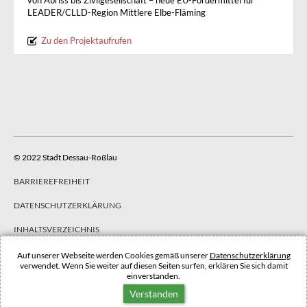
von Abriss bis Zivilgesellschaft – neue EU-Fördermittel für
LEADER/CLLD-Region Mittlere Elbe-Fläming
Zu den Projektaufrufen
© 2022 Stadt Dessau-Roßlau
BARRIEREFREIHEIT
DATENSCHUTZERKLÄRUNG
INHALTSVERZEICHNIS
IMPRESSUM
Auf unserer Webseite werden Cookies gemäß unserer
Datenschutzerklärung
verwendet. Wenn Sie weiter auf diesen Seiten surfen, erklären Sie sich damit
einverstanden.
NACH OBEN
Verstanden