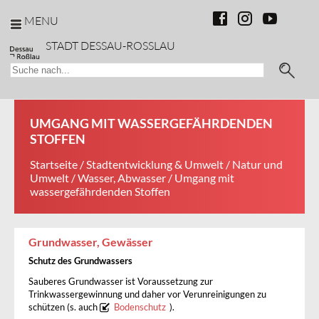
MENU
STADT DESSAU-ROSSLAU
UMGANG MIT WASSERGEFÄHRDENDEN
STOFFEN
Startseite
/
Stadtentwicklung & Umwelt
/
Natur und
Umwelt
/
Wasser, Abwasser
/ Umgang mit
wassergefährdenden Stoffen
Grundwasser, Gewässer
Schutz des Grundwassers
Sauberes Grundwasser ist Voraussetzung zur
Trinkwassergewinnung und daher vor Verunreinigungen zu
schützen (s. auch
Bodenschutz
).