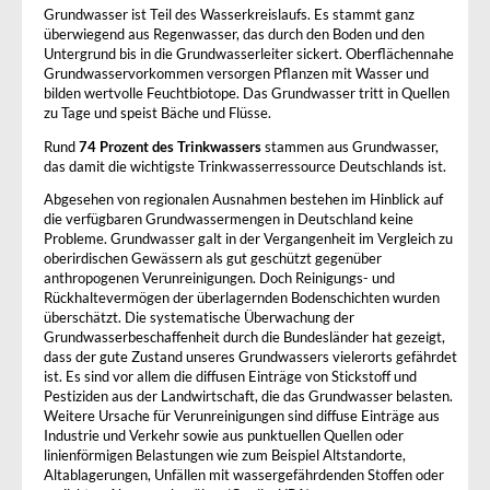
Grundwasser ist Teil des Wasserkreislaufs. Es stammt ganz
überwiegend aus Regenwasser, das durch den Boden und den
Untergrund bis in die Grundwasserleiter sickert. Oberflächennahe
Grundwasservorkommen versorgen Pflanzen mit Wasser und
bilden wertvolle Feuchtbiotope. Das Grundwasser tritt in Quellen
zu Tage und speist Bäche und Flüsse.
Rund
74 Prozent des Trinkwassers
stammen aus Grundwasser,
das damit die wichtigste Trinkwasserressource Deutschlands ist.
Abgesehen von regionalen Ausnahmen bestehen im Hinblick auf
die verfügbaren Grundwassermengen in Deutschland keine
Probleme. Grundwasser galt in der Vergangenheit im Vergleich zu
oberirdischen Gewässern als gut geschützt gegenüber
anthropogenen Verunreinigungen. Doch Reinigungs- und
Rückhaltevermögen der überlagernden Bodenschichten wurden
überschätzt. Die systematische Überwachung der
Grundwasserbeschaffenheit durch die Bundesländer hat gezeigt,
dass der gute Zustand unseres Grundwassers vielerorts gefährdet
ist. Es sind vor allem die diffusen Einträge von Stickstoff und
Pestiziden aus der Landwirtschaft, die das Grundwasser belasten.
Weitere Ursache für Verunreinigungen sind diffuse Einträge aus
Industrie und Verkehr sowie aus punktuellen Quellen oder
linienförmigen Belastungen wie zum Beispiel Altstandorte,
Altablagerungen, Unfällen mit wassergefährdenden Stoffen oder