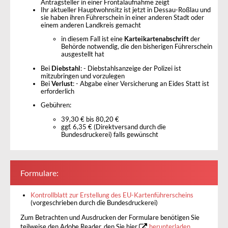
Antragsteller in einer Frontalaufnahme zeigt
Ihr aktueller Hauptwohnsitz ist jetzt in Dessau-Roßlau und
sie haben ihren Führerschein in einer anderen Stadt oder
einem anderen Landkreis gemacht
in diesem Fall ist eine
Karteikartenabschrift
der
Behörde notwendig, die den bisherigen Führerschein
ausgestellt hat
Bei
Diebstahl
: - Diebstahlsanzeige der Polizei ist
mitzubringen und vorzulegen
Bei
Verlust
: - Abgabe einer Versicherung an Eides Statt ist
erforderlich
Gebühren:
39,30 € bis 80,20 €
ggf. 6,35 € (Direktversand durch die
Bundesdruckerei) falls gewünscht
Formulare:
Kontrollblatt zur Erstellung des EU-Kartenführerscheins
(vorgeschrieben durch die Bundesdruckerei)
Zum Betrachten und Ausdrucken der Formulare benötigen Sie
teilweise den Adobe Reader, den Sie hier
herunterladen