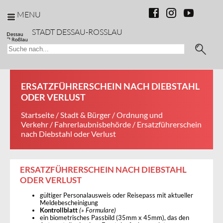
MENU
STADT DESSAU-ROSSLAU
ERSATZFÜHRERSCHEIN NACH DIEBSTAHL
ODER VERLUST
Startseite
/
Stadt & Bürger
/
Ordnung und
Verkehr
/
Fahrerlaubnisbehörde
/ Ersatzführerschein
nach Diebstahl oder Verlust
ERSATZFÜHRERSCHEIN NACH DIEBSTAHL
ODER VERLUST
gültiger Personalausweis oder Reisepass mit aktueller
Meldebescheinigung
Kontrollblatt
(» Formulare)
ein biometrisches Passbild (35mm x 45mm), das den