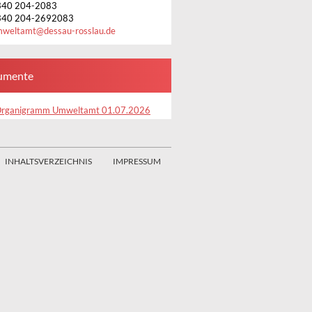
340 204-2083
340 204-2692083
mweltamt
@
dessau-rosslau.de
umente
rganigramm Umweltamt 01.07.2026
INHALTSVERZEICHNIS
IMPRESSUM