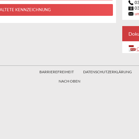
0
0
ALTETE KENNZEICHNUNG
u
Dok
O
BARRIEREFREIHEIT
DATENSCHUTZERKLÄRUNG
NACH OBEN