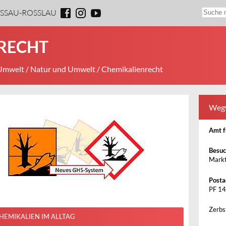
ESSAU-ROSSLAU
RECHT
 Umwelt
/
Natur und Umwelt
/ Chemikalienrecht
Weg
Amt f
Besuc
Markt
Posta
PF 14
Zerbs
HEMIKALIEN IM ALLTAG