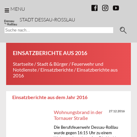
MENU
STADT DESSAU-ROSSLAU
EINSATZBERICHTE AUS 2016
Startseite
/
Stadt & Bürger
/
Feuerwehr und
Notdienste
/
Einsatzberichte
/ Einsatzberichte aus
2016
Einsatzberichte aus dem Jahr 2016
Wohnungsbrand in der
27.12.2016
Tornauer Straße
Die Berufsfeuerwehr Dessau-Roßlau
wurde gegen 16:15 Uhr zu einem