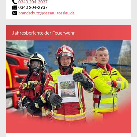
0340 204-2037
0340 204-2937
brandschutz
@
dessau-rosslau.de
Jahresberichte der Feuerwehr