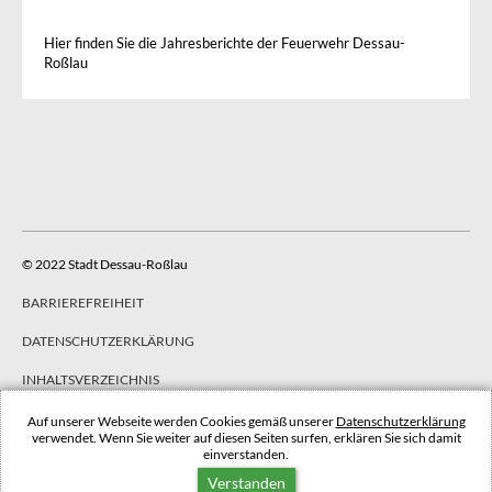
Hier finden Sie die Jahresberichte der Feuerwehr Dessau-
Roßlau
© 2022 Stadt Dessau-Roßlau
BARRIEREFREIHEIT
DATENSCHUTZERKLÄRUNG
INHALTSVERZEICHNIS
IMPRESSUM
Auf unserer Webseite werden Cookies gemäß unserer
Datenschutzerklärung
verwendet. Wenn Sie weiter auf diesen Seiten surfen, erklären Sie sich damit
einverstanden.
NACH OBEN
Verstanden