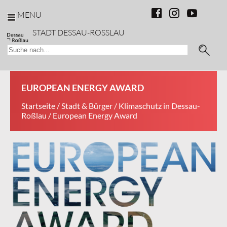
MENU
STADT DESSAU-ROSSLAU
EUROPEAN ENERGY AWARD
Startseite
/
Stadt & Bürger
/
Klimaschutz in Dessau-
Roßlau
/ European Energy Award