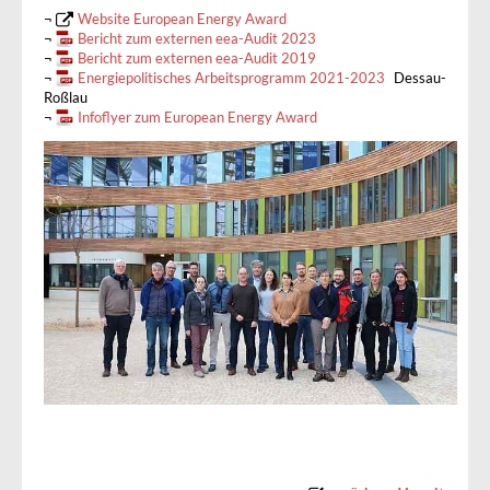
¬
Website European Energy Award
¬
Bericht zum externen eea-Audit 2023
¬
Bericht zum externen eea-Audit 2019
¬
Energiepolitisches Arbeitsprogramm 2021-2023
Dessau-
Roßlau
¬
Infoflyer zum European Energy Award