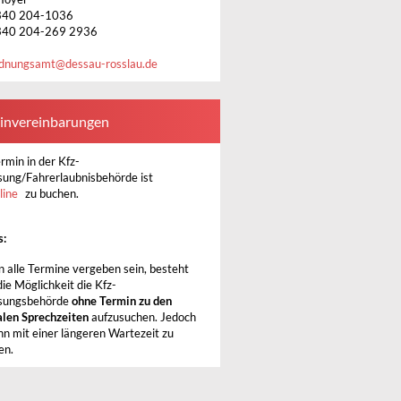
340 204-1036
340 204-269 2936
dnungsamt
@
dessau-rosslau.de
invereinbarungen
rmin in der Kfz-
sung/Fahrerlaubnisbehörde ist
line
zu buchen.
s:
en alle Termine vergeben sein, besteht
 die Möglichkeit die Kfz-
sungsbehörde
ohne Termin zu den
len Sprechzeiten
aufzusuchen. Jedoch
ann mit einer längeren Wartezeit zu
en.