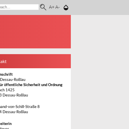
A+
A-
akt
nschrift
 Dessau-Roßlau
ür öffentliche Sicherheit und Ordnung
ach 1425
3 Dessau-Roßlau
nand-von-Schill-Straße 8
4 Dessau-Roßlau
eiterin
Hoyer