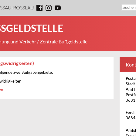
ESSAU-ROSSLAU
SGELDSTELLE
ung und Verkehr
/ Zentrale Bußgeldstelle
gswidrigkeiten)
Kont
 folgende zwei Aufgabengebiete:
Posta
widrigkeiten
Stadt
Amt f
en
Postf
0681
Ferdi
0684
Amtsl
Frau 