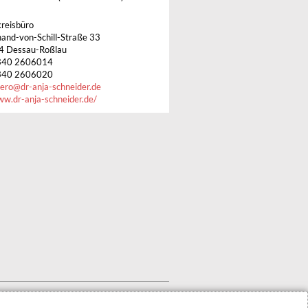
reisbüro
nand-von-Schill-Straße 33
4 Dessau-Roßlau
340 2606014
340 2606020
ero
@
dr-anja-schneider.de
w.dr-anja-schneider.de/
INHALTSVERZEICHNIS
IMPRESSUM