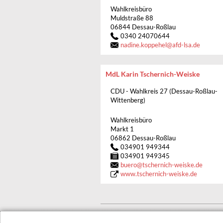
Wahlkreisbüro
Muldstraße 88
06844 Dessau-Roßlau
0340 24070644
nadine.koppehel
@
afd-lsa.de
MdL Karin Tschernich-Weiske
CDU - Wahlkreis 27 (Dessau-Roßlau-
Wittenberg)
Wahlkreisbüro
Markt 1
06862 Dessau-Roßlau
034901 949344
034901 949345
buero
@
tschernich-weiske.de
www.tschernich-weiske.de
© 2022 Stadt Dessau-Roßlau