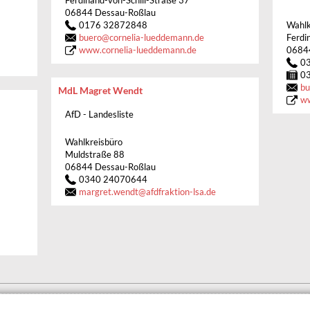
Ferdinand-von-Schill-Straße 37
06844 Dessau-Roßlau
0176 32872848
Wahlk
buero
@
cornelia-lueddemann.de
Ferdi
www.cornelia-lueddemann.de
0684
0
0
bu
MdL Magret Wendt
ww
AfD - Landesliste
Wahlkreisbüro
Muldstraße 88
06844 Dessau-Roßlau
0340 24070644
margret.wendt
@
afdfraktion-lsa.de
BARRIEREFREIHEIT
DATENSCHUTZERKLÄRUNG