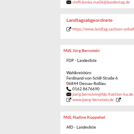
steffi.lemke.ma06@bundestag.de
Landtagsabgeordnete
https://www.landtag.sachsen-anhal
MdL Jörg Bernstein
FDP - Landesliste
Wahlkreisbüro
Ferdinand-von-Schill-Straße 6
06844 Dessau-Roßlau
0162 8676690
joerg.bernstein
@
fdp-fraktion-lsa.de
www.joerg-bernstein.de
MdL Nadine Koppehel
AfD - Landesliste