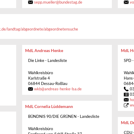
sepp.mueller@bundestag.de
vo
t.de/landtag/abgeordnete/abgeordnetensuche
MdL Andreas Henke
MdL H
Die Linke - Landesliste
SPD -
Wahlkreisbüro
Wahlk
Karlstraße 4
Hans-
06844 Dessau-Roßlau
0684
wkb
@
andreas-henke-lsa.de
0
0
ho
ww
MdL Cornelia Lüddemann
BÜNDNIS 90/DIE GRÜNEN - Landesliste
MdL Dr
Wahlkreisbüro
CDU -