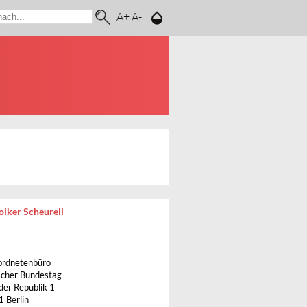
A+
A-
lker Scheurell
rdnetenbüro
cher Bundestag
 der Republik 1
 Berlin