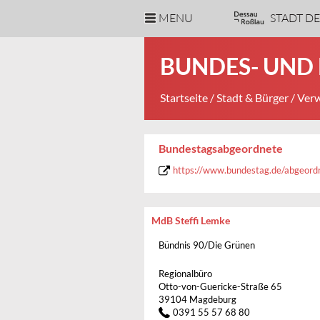
MENU
STADT D
BUNDES- UND
Startseite
/
Stadt & Bürger
/
Verw
Bundestagsabgeordnete
https://www.bundestag.de/abgeor
MdB Steffi Lemke
Bündnis 90/Die Grünen
Regionalbüro
Otto-von-Guericke-Straße 65
39104 Magdeburg
0391 55 57 68 80