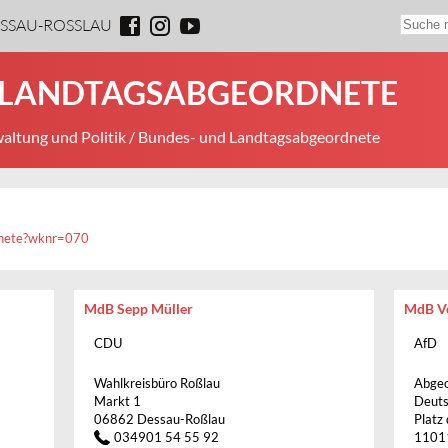
ESSAU-ROSSLAU
 LANDTAGSABGEORDNETE
altung und Politik
/ Bundes- und Landtagsabgeordnete
dnete?wknr=070
MdB Sepp Müller
MdB Vo
CDU
AfD
Wahlkreisbüro Roßlau
Abgeo
Markt 1
Deuts
06862 Dessau-Roßlau
Platz
034901 54 55 92
11011