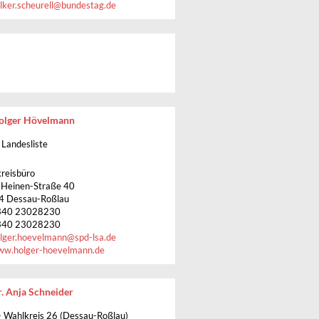
lker.scheurell
@
bundestag.de
olger Hövelmann
 Landesliste
reisbüro
Heinen-Straße 40
4 Dessau-Roßlau
340 23028230
340 23028230
lger.hoevelmann
@
spd-lsa.de
w.holger-hoevelmann.de
. Anja Schneider
 Wahlkreis 26 (Dessau-Roßlau)