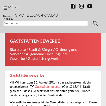
MENU
STADT DESSAU-ROSSLAU
GASTSTÄTTENGEWERBE
Startseite
/
Stadt & Bürger
/
Ordnung und
Verkehr
/
Allgemeine Ordnung und
Gewerbe
/ Gaststättengewerbe
Gaststättengewerbe
Mit Wirkung zum 16. August 2014 ist in Sachsen-Anhalt ein
landeseigenes
Gaststättengesetz
(GastG LSA) in Kraft
getreten. Dieses Gesetzt löst das bis dahin geltende Bundes-
Gaststättengesetz (Bundes-GastG) ab.
Wesentliche Änderung ist der Wegfall der Erlaubnispflicht. Diese