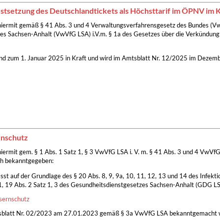
stsetzung des Deutschlandtickets als Höchsttarif im ÖPNV im 
iermit gemäß § 41 Abs. 3 und 4 Verwaltungsverfahrensgesetz des Bundes (VwVf
es Sachsen-Anhalt (VwVfG LSA) i.V.m. § 1a des Gesetzes über die Verkündun
nd zum 1. Januar 2025 in Kraft und wird im Amtsblatt Nr. 12/2025 im Dezembe
rnschutz
ermit gem. § 1 Abs. 1 Satz 1, § 3 VwVfG LSA i. V. m. § 41 Abs. 3 und 4 VwVfG 
ch bekanntgegeben:
sst auf der Grundlage des § 20 Abs. 8, 9, 9a, 10, 11, 12, 13 und 14 des Infekt
 1, 19 Abs. 2 Satz 1, 3 des Gesundheitsdienstgesetzes Sachsen-Anhalt (GDG L
sernschutz
Amtsblatt Nr. 02/2023 am 27.01.2023 gemäß § 3a VwVfG LSA bekanntgemacht 