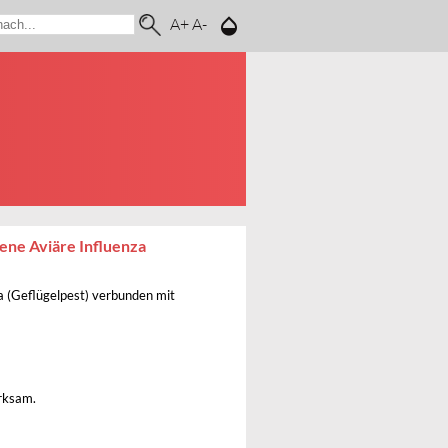
A+
A-
ene Aviäre Influenza
 (Geflügelpest) verbunden mit
irksam.