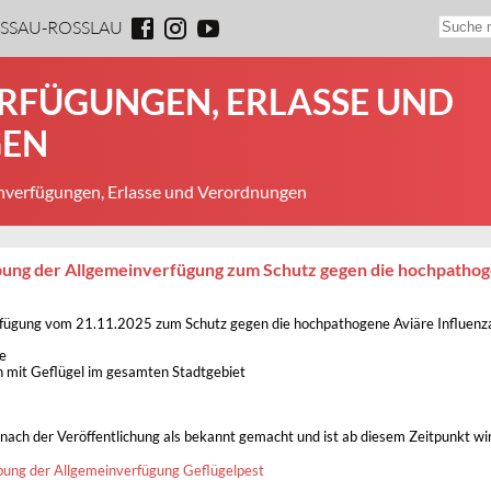
ESSAU-ROSSLAU
RFÜGUNGEN, ERLASSE UND
EN
nverfügungen, Erlasse und Verordnungen
ung der Allgemeinverfügung zum Schutz gegen die hochpathog
rfügung vom 21.11.2025 zum Schutz gegen die hochpathogene Aviäre Influenza
ie
 mit Geflügel im gesamten Stadtgebiet
nach der Veröffentlichung als bekannt gemacht und ist ab diesem Zeitpunkt w
ung der Allgemeinverfügung Geflügelpest