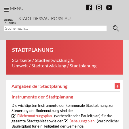
MENU
STADT DESSAU-ROSSLAU
STADTPLANUNG
Startseite
/
Stadtentwicklung &
Umwelt
/
Stadtentwicklung
/ Stadtplanung
Aufgaben der Stadtplanung
Instrumente der Stadtplanung
Die wichtigsten Instrumente der kommunale Stadtplanung zur
Steuerung der Bodennutzung sind der
Flächennutzungsplan
(vorbereitender Bauleitplan) für das
gesamte Stadtgebiet sowie der
Bebauungsplan
(verbindlicher
Bauleitplan) für ein Teilgebiet der Gemeinde.