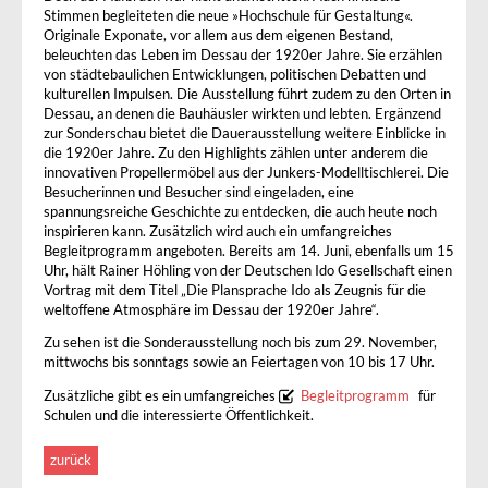
Stimmen begleiteten die neue »Hochschule für Gestaltung«.
Originale Exponate, vor allem aus dem eigenen Bestand,
beleuchten das Leben im Dessau der 1920er Jahre. Sie erzählen
von städtebaulichen Entwicklungen, politischen Debatten und
kulturellen Impulsen. Die Ausstellung führt zudem zu den Orten in
Dessau, an denen die Bauhäusler wirkten und lebten. Ergänzend
zur Sonderschau bietet die Dauerausstellung weitere Einblicke in
die 1920er Jahre. Zu den Highlights zählen unter anderem die
innovativen Propellermöbel aus der Junkers-Modelltischlerei. Die
Besucherinnen und Besucher sind eingeladen, eine
spannungsreiche Geschichte zu entdecken, die auch heute noch
inspirieren kann. Zusätzlich wird auch ein umfangreiches
Begleitprogramm angeboten. Bereits am 14. Juni, ebenfalls um 15
Uhr, hält Rainer Höhling von der Deutschen Ido Gesellschaft einen
Vortrag mit dem Titel „Die Plansprache Ido als Zeugnis für die
weltoffene Atmosphäre im Dessau der 1920er Jahre“.
Zu sehen ist die Sonderausstellung noch bis zum 29. November,
mittwochs bis sonntags sowie an Feiertagen von 10 bis 17 Uhr.
Zusätzliche gibt es ein umfangreiches
Begleitprogramm
für
Schulen und die interessierte Öffentlichkeit.
zurück