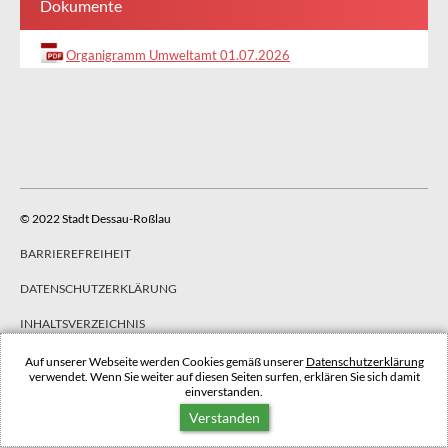
Dokumente
Organigramm Umweltamt 01.07.2026
© 2022 Stadt Dessau-Roßlau
BARRIEREFREIHEIT
DATENSCHUTZERKLÄRUNG
INHALTSVERZEICHNIS
IMPRESSUM
Auf unserer Webseite werden Cookies gemäß unserer
Datenschutzerklärung
verwendet. Wenn Sie weiter auf diesen Seiten surfen, erklären Sie sich damit
einverstanden.
NACH OBEN
Verstanden