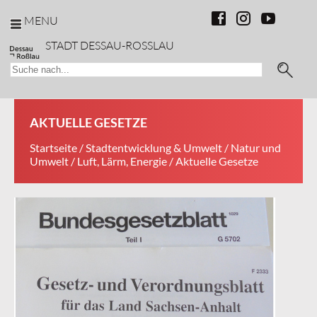
MENU
STADT DESSAU-ROSSLAU
AKTUELLE GESETZE
Startseite
/
Stadtentwicklung & Umwelt
/
Natur und
Umwelt
/
Luft, Lärm, Energie
/ Aktuelle Gesetze