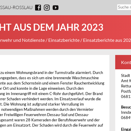
ESSAU-ROSSLAU
HT AUS DEM JAHR 2023
rwehr und Notdienste
/
Einsatzberichte
/ Einsatzberichte aus 20
Kont
zu einem Wohnungsbrand in der Turmstraße alarmiert. Durch
Stadt
 angegeben, dass es sich um eine brennende Waschmaschine
Amt f
nnte aus dem Schornstein und einem Fenster Rauchentwicklung
Rettu
or Ort und konnte in die Lage einweisen. Durch den
Postf
ng im Innenangriff mit einem C-Rohr durchgeführt. Der Brand
0681
erer Schaden verhindert werden. Im Einsatzverlauf wurde die
et. Die Wohnung ist aufgrund starker Verrußung im
Besuc
ie notwendigen Maßnahmen werden durch den Vermieter
Innsbr
 der Freiwilligen Feuerwehren Dessau-Süd und Dessau-
0684
nsgesamt waren 28 Kameraden der Berufsfeuerwehr und der
ugen am Einsatzort. Der Schaden wird durch die Feuerwehr auf
Einga