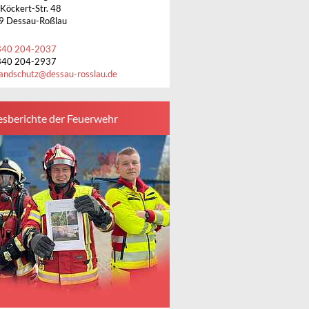
-Köckert-Str. 48
9 Dessau-Roßlau
340 204-2037
340 204-2937
andschutz
@
dessau-rosslau.de
esberichte der Feuerwehr