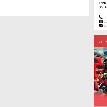
Erich
0684
0
0
br
Jahr