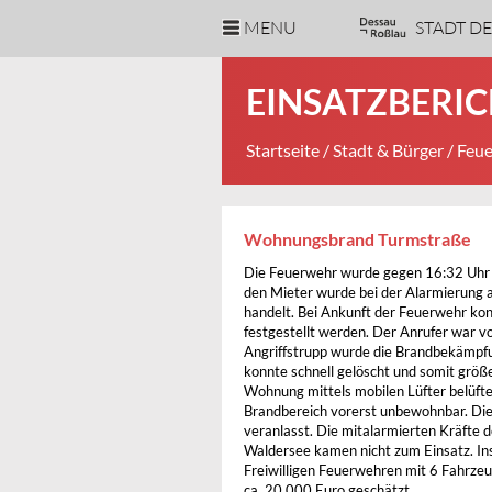
MENU
STADT D
EINSATZBERIC
Startseite
/
Stadt & Bürger
/
Feue
Wohnungsbrand Turmstraße
Die Feuerwehr wurde gegen 16:32 Uhr 
den Mieter wurde bei der Alarmierung
handelt. Bei Ankunft der Feuerwehr ko
festgestellt werden. Der Anrufer war v
Angriffstrupp wurde die Brandbekämpfu
konnte schnell gelöscht und somit größ
Wohnung mittels mobilen Lüfter belüft
Brandbereich vorerst unbewohnbar. D
veranlasst. Die mitalarmierten Kräfte
Waldersee kamen nicht zum Einsatz. I
Freiwilligen Feuerwehren mit 6 Fahrze
ca. 20.000 Euro geschätzt.