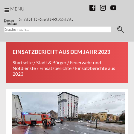
MENU
STADT DESSAU-ROSSLAU
EINSATZBERICHT AUS DEM JAHR 2023
Startseite
/
Stadt & Bürger
/
Feuerwehr und
Notdienste
/
Einsatzberichte
/ Einsatzberichte aus
2023