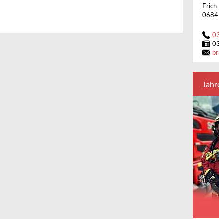
Erich
0684
0
0
br
Jahr