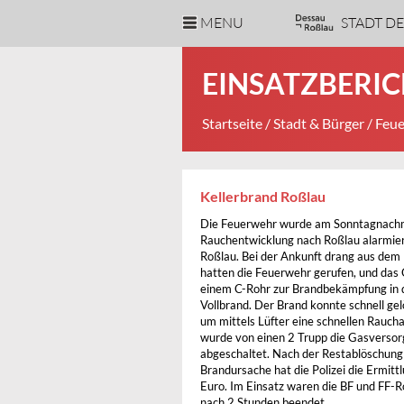
MENU
STADT D
EINSATZBERIC
Startseite
/
Stadt & Bürger
/
Feue
Kellerbrand Roßlau
Die Feuerwehr wurde am Sonntagnachm
Rauchentwicklung nach Roßlau alarmiert
Roßlau. Bei der Ankunft drang aus dem
hatten die Feuerwehr gerufen, und das 
einem C-Rohr zur Brandbekämpfung in de
Vollbrand. Der Brand konnte schnell ge
um mittels Lüfter eine schnellen Rauch
wurde von einen 2 Trupp die Gasversor
abgeschaltet. Nach der Restablöschung 
Brandursache hat die Polizei die Ermi
Euro. Im Einsatz waren die BF und FF-
nach 2 Stunden beendet.