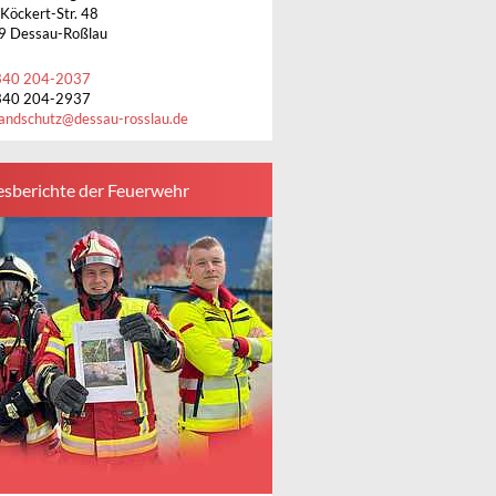
-Köckert-Str. 48
9 Dessau-Roßlau
340 204-2037
340 204-2937
andschutz
@
dessau-rosslau.de
esberichte der Feuerwehr