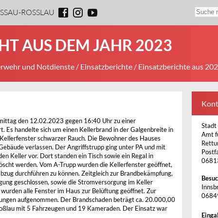
ESSAU-ROSSLAU
HT AUS DEM JAHR 2023
rwehr und Notdienste
/
Einsatzberichte
/ Einsatzberichte aus 20
Kont
ittag den 12.02.2023 gegen 16:40 Uhr zu einer
Stadt
. Es handelte sich um einen Kellerbrand in der Galgenbreite in
Amt f
 Kellerfenster schwarzer Rauch. Die Bewohner des Hauses
Rettu
Gebäude verlassen. Der Angriffstrupp ging unter PA und mit
Postf
n Keller vor. Dort standen ein Tisch sowie ein Regal in
0681
löscht werden. Vom A-Trupp wurden die Kellerfenster geöffnet,
abzug durchführen zu können. Zeitgleich zur Brandbekämpfung,
Besuc
gung geschlossen, sowie die Stromversorgung im Keller
Innsbr
wurden alle Fenster im Haus zur Belüftung geöffnet. Zur
0684
ttlungen aufgenommen. Der Brandschaden beträgt ca. 20.000,00
Roßlau mit 5 Fahrzeugen und 19 Kameraden. Der Einsatz war
Einga