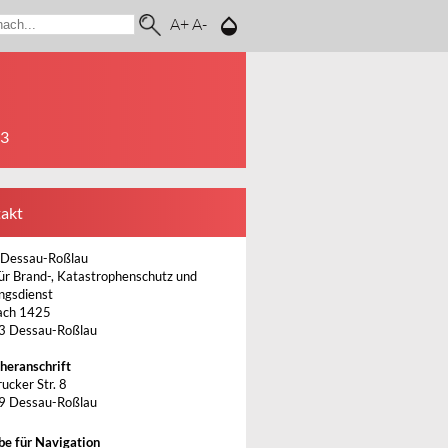
A+
A-
23
akt
 Dessau-Roßlau
ür Brand-, Katastrophenschutz und
ngsdienst
ach 1425
3 Dessau-Roßlau
heranschrift
ucker Str. 8
9 Dessau-Roßlau
be für Navigation