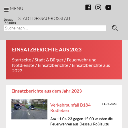
MENU
STADT DESSAU-ROSSLAU
EINSATZBERICHTE AUS 2023
Startseite
/
Stadt & Bürger
/
Feuerwehr und
Notdienste
/
Einsatzberichte
/ Einsatzberichte aus
2023
Einsatzberichte aus dem Jahr 2023
Verkehrsunfall B184
11.04.2023
Rodleben
Am 11.04.23 gegen 15:00 wurden die
Feuerwehren aus Dessau-Roßlau zu