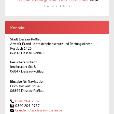
<< Erste
< Vorherige
1-10
11-20
21-30
31-40
41-50
Nächste >
Letzte >>
Kontakt
Stadt Dessau-Roßlau
Amt für Brand-, Katastrophenschutz und Rettungsdienst
Postfach 1425
06813 Dessau-Roßlau
Besucheranschrift
Innsbrucker Str. 8
06849 Dessau-Roßlau
Eingabe für Navigation
Erich-Köckert-Str. 48
06849 Dessau-Roßlau
0340 204-2037
0340 204-2937
brandschutz
@
dessau-rosslau.de