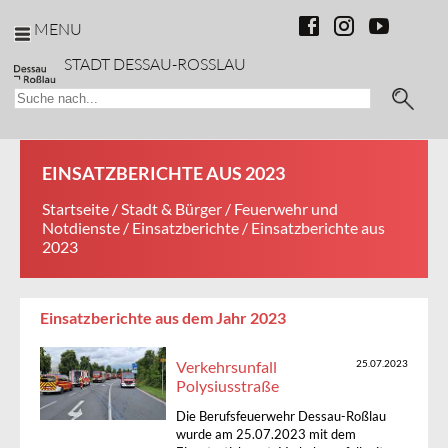
MENU
STADT DESSAU-ROSSLAU
EINSATZBERICHTE AUS 2023
Startseite
/
Stadt & Bürger
/
Feuerwehr und
Notdienste
/
Einsatzberichte
/ Einsatzberichte aus
2023
Einsatzberichte aus dem Jahr 2023
Verkehrsunfall
25.07.2023
Polysiusstraße
Die Berufsfeuerwehr Dessau-Roßlau
wurde am 25.07.2023 mit dem