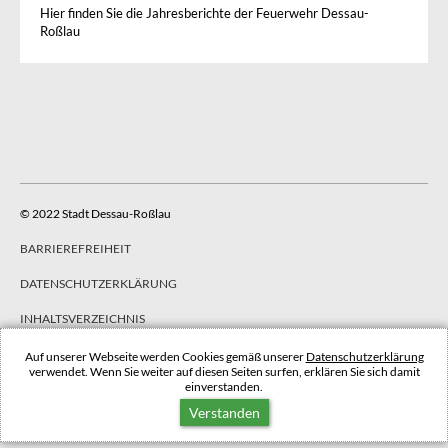
Hier finden Sie die Jahresberichte der Feuerwehr Dessau-
Roßlau
© 2022 Stadt Dessau-Roßlau
BARRIEREFREIHEIT
DATENSCHUTZERKLÄRUNG
INHALTSVERZEICHNIS
IMPRESSUM
Auf unserer Webseite werden Cookies gemäß unserer
Datenschutzerklärung
verwendet. Wenn Sie weiter auf diesen Seiten surfen, erklären Sie sich damit
einverstanden.
NACH OBEN
Verstanden