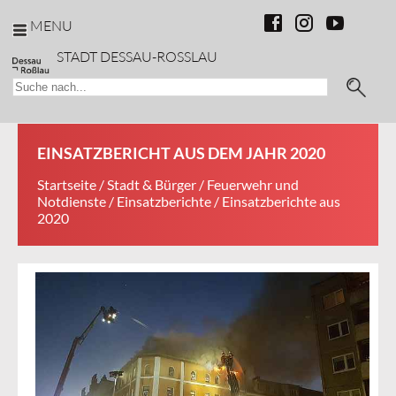
MENU
STADT DESSAU-ROSSLAU
EINSATZBERICHT AUS DEM JAHR 2020
Startseite
/
Stadt & Bürger
/
Feuerwehr und
Notdienste
/
Einsatzberichte
/ Einsatzberichte aus
2020