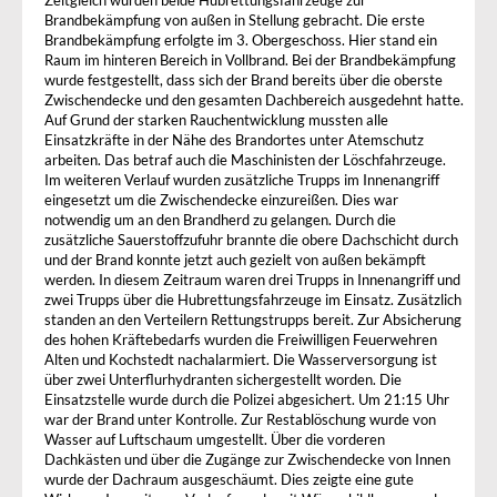
Zeitgleich wurden beide Hubrettungsfahrzeuge zur
Brandbekämpfung von außen in Stellung gebracht. Die erste
Brandbekämpfung erfolgte im 3. Obergeschoss. Hier stand ein
Raum im hinteren Bereich in Vollbrand. Bei der Brandbekämpfung
wurde festgestellt, dass sich der Brand bereits über die oberste
Zwischendecke und den gesamten Dachbereich ausgedehnt hatte.
Auf Grund der starken Rauchentwicklung mussten alle
Einsatzkräfte in der Nähe des Brandortes unter Atemschutz
arbeiten. Das betraf auch die Maschinisten der Löschfahrzeuge.
Im weiteren Verlauf wurden zusätzliche Trupps im Innenangriff
eingesetzt um die Zwischendecke einzureißen. Dies war
notwendig um an den Brandherd zu gelangen. Durch die
zusätzliche Sauerstoffzufuhr brannte die obere Dachschicht durch
und der Brand konnte jetzt auch gezielt von außen bekämpft
werden. In diesem Zeitraum waren drei Trupps in Innenangriff und
zwei Trupps über die Hubrettungsfahrzeuge im Einsatz. Zusätzlich
standen an den Verteilern Rettungstrupps bereit. Zur Absicherung
des hohen Kräftebedarfs wurden die Freiwilligen Feuerwehren
Alten und Kochstedt nachalarmiert. Die Wasserversorgung ist
über zwei Unterflurhydranten sichergestellt worden. Die
Einsatzstelle wurde durch die Polizei abgesichert. Um 21:15 Uhr
war der Brand unter Kontrolle. Zur Restablöschung wurde von
Wasser auf Luftschaum umgestellt. Über die vorderen
Dachkästen und über die Zugänge zur Zwischendecke von Innen
wurde der Dachraum ausgeschäumt. Dies zeigte eine gute