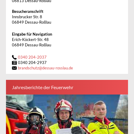
06813 Dessau-Roßlau
Besucheranschrift
Innsbrucker Str. 8
06849 Dessau-Roßlau
Eingabe für Navigation
Erich-Köckert-Str. 48
06849 Dessau-Roßlau
0340 204-2037
0340 204-2937
brandschutz
@
dessau-rosslau.de
Jahresberichte der Feuerwehr