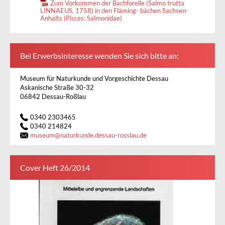
Zum Vorkommen der Bachforelle (Salmo trutta
LINNAEUS, 1758) in den Fläming- bächen Sachsen-
Anhalts (Pisces: Salmonidae)
Bei Erwerbsinteresse wenden Sie sich bitte an:
Museum für Naturkunde und Vorgeschichte Dessau
Askanische Straße 30-32
06842 Dessau-Roßlau
0340 2303465
0340 214824
museum
@
naturkunde.dessau-rosslau.de
Cover Heft 26/2014