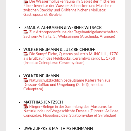
Die Wassermolluskenfauna im Gebiet der mittleren
Elbe - Inventur der Wasser- Schnecken und Muscheln
zwischen Steckby und Gräfenhainichen (Mollusca:
Gastropoda et Bivalvia
ISMAIL A. AL-HUSSEIN & WERNER WITSACK
Zur Arthropodenfauna der Tagebaufolgelandschaften
Sachsen-Anhalts. 3 . Webspinnen (Arachnida: Araneae)
VOLKER NEUMANN & LUTZ REICHHOFF
Die Sumpf-Eiche, Quercus palustris MÜNCHH., 1770
als Brutbaum des Heldbocks, Cerambyx cerdo L., 1758
(Insecta: Coleoptera: Cerambycidae)
VOLKER NEUMANN
Naturschutzfachlich bedeutsame Käferarten aus
Dessau-Roßlau und Umgebung (2. Teil)(Insecta:
Coleoptera)
MATTHIAS JENTZSCH
Fliegen-Belege in der Sammlung des Museums für
Naturkunde und Vorgeschichte Dessau (Diptera: Asilidae,
Conopidae, Hippoboscidae, Stratiomyidae et Syrphidae)
UWE ZUPPKE & MATTHIAS HOHMANN