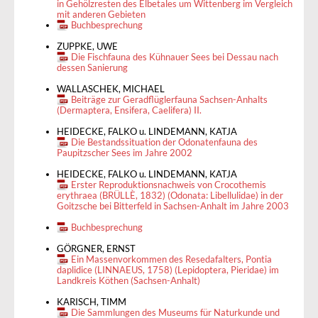
in Gehölzresten des Elbetales um Wittenberg im Vergleich
mit anderen Gebieten
Buchbesprechung
ZUPPKE, UWE
Die Fischfauna des Kühnauer Sees bei Dessau nach
dessen Sanierung
WALLASCHEK, MICHAEL
Beiträge zur Geradflüglerfauna Sachsen-Anhalts
(Dermaptera, Ensifera, Caelifera) II.
HEIDECKE, FALKO u. LINDEMANN, KATJA
Die Bestandssituation der Odonatenfauna des
Paupitzscher Sees im Jahre 2002
HEIDECKE, FALKO u. LINDEMANN, KATJA
Erster Reproduktionsnachweis von Crocothemis
erythraea (BRÜLLÈ, 1832) (Odonata: Libellulidae) in der
Goitzsche bei Bitterfeld in Sachsen-Anhalt im Jahre 2003
Buchbesprechung
GÖRGNER, ERNST
Ein Massenvorkommen des Resedafalters, Pontia
daplidice (LINNAEUS, 1758) (Lepidoptera, Pieridae) im
Landkreis Köthen (Sachsen-Anhalt)
KARISCH, TIMM
Die Sammlungen des Museums für Naturkunde und