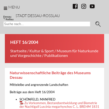
MENU
STADT DESSAU-ROSSLAU
HEFT 16/2004
Startseite
/
Kultur & Sport
/
Museum für Naturkunde
und Vorgeschichte
/ Publikationen
Naturwissenschaftliche Beiträge des Museums
Dessau
Mittelelbe und angrenzende Landschaften
Beiträge aus dem Heft 16/2004
SCHÖNFELD, MANFRED
Zu Vorkommen, Bestandsentwicklung und Biometrie
der Nachtigall Luscinia megarhynchos C. L. BREHM 1831