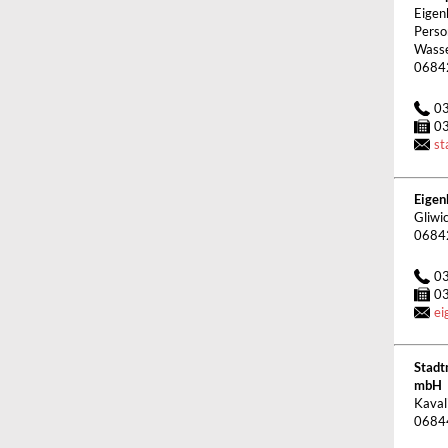
Eigen
Perso
Wasse
0684
0
0
st
Eigen
Gliwi
0684
0
0
ei
Stadt
mbH
Kaval
0684