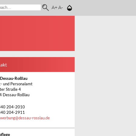
A+
A-
akt
 Dessau-Roßlau
- und Personalamt
ter Straße 4
4 Dessau-Roßlau
340 204-2010
340 204-2911
ewerbung
@
dessau-rosslau.de
pflege