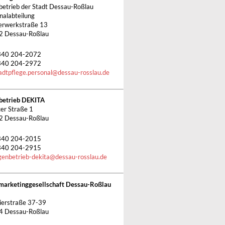
betrieb der Stadt Dessau-Roßlau
nalabteilung
rwerkstraße 13
2 Dessau-Roßlau
340 204-2072
340 204-2972
adtpflege.personal
@
dessau-rosslau.de
betrieb DEKITA
cer Straße 1
2 Dessau-Roßlau
340 204-2015
340 204-2915
genbetrieb-dekita
@
dessau-rosslau.de
marketinggesellschaft Dessau-Roßlau
ierstraße 37-39
4 Dessau-Roßlau