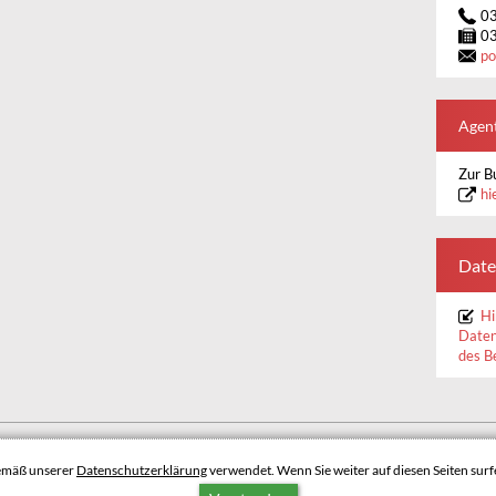
0
0
po
Agent
Zur B
hi
Date
Hi
Daten
des B
BARRIEREFREIHEIT
DATENSCHUTZERKLÄRUNG
gemäß unserer
Datenschutzerklärung
verwendet. Wenn Sie weiter auf diesen Seiten surfe
NACH OBEN