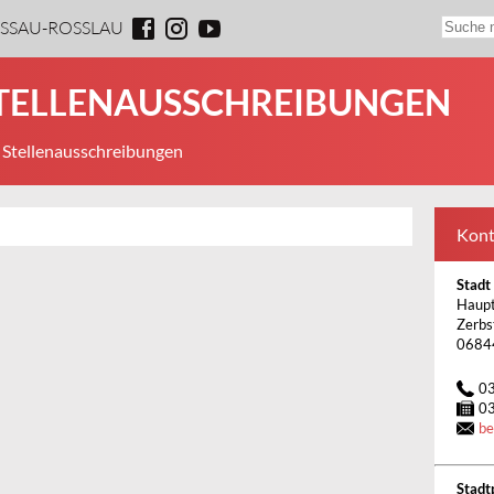
ESSAU-ROSSLAU
STELLENAUSSCHREIBUNGEN
 Stellenausschreibungen
Kont
Stadt
Haupt
Zerbs
0684
0
0
b
Stadt