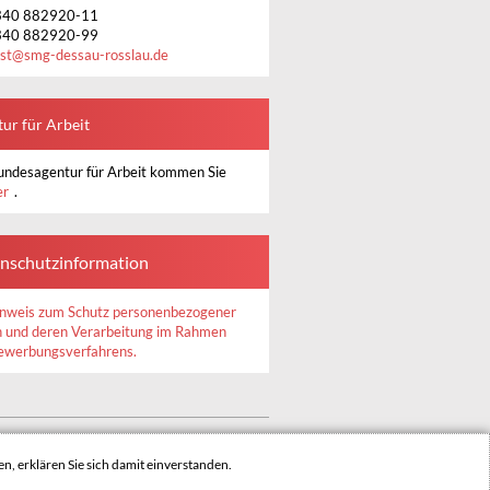
340 882920-11
340 882920-99
st
@
smg-dessau-rosslau.de
ur für Arbeit
undesagentur für Arbeit kommen Sie
er
.
nschutzinformation
nweis zum Schutz personenbezogener
 und deren Verarbeitung im Rahmen
ewerbungsverfahrens.
INHALTSVERZEICHNIS
IMPRESSUM
n, erklären Sie sich damit einverstanden.