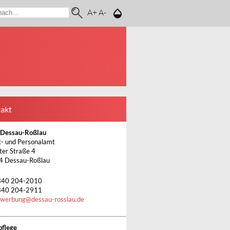
A+
A-
akt
 Dessau-Roßlau
- und Personalamt
ter Straße 4
4 Dessau-Roßlau
340 204-2010
340 204-2911
ewerbung
@
dessau-rosslau.de
pflege