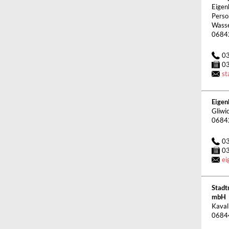
Eigen
Perso
Wasse
0684
0
0
st
Eigen
Gliwi
0684
0
0
ei
Stadt
mbH
Kaval
0684