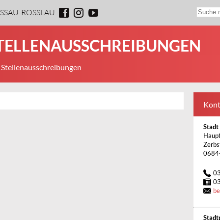
ESSAU-ROSSLAU
STELLENAUSSCHREIBUNGEN
 Stellenausschreibungen
Kont
Stadt
Haupt
Zerbs
0684
0
0
b
Stadt