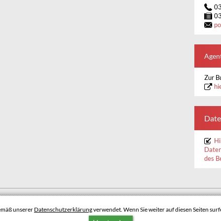
0
0
po
Agent
Zur B
hi
Date
Hi
Daten
des B
BARRIEREFREIHEIT
DATENSCHUTZERKLÄRUNG
gemäß unserer
Datenschutzerklärung
verwendet. Wenn Sie weiter auf diesen Seiten surfe
NACH OBEN