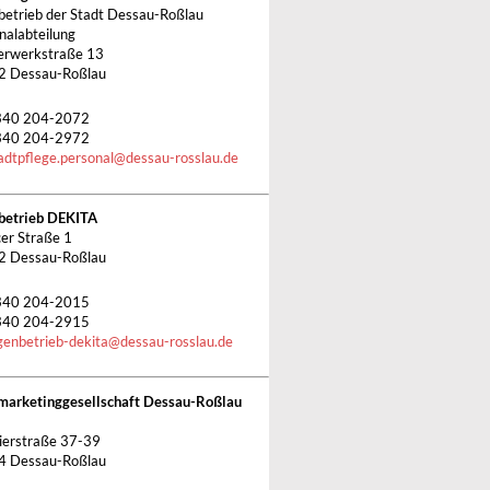
betrieb der Stadt Dessau-Roßlau
nalabteilung
rwerkstraße 13
2 Dessau-Roßlau
340 204-2072
340 204-2972
adtpflege.personal
@
dessau-rosslau.de
betrieb DEKITA
cer Straße 1
2 Dessau-Roßlau
340 204-2015
340 204-2915
genbetrieb-dekita
@
dessau-rosslau.de
marketinggesellschaft Dessau-Roßlau
ierstraße 37-39
4 Dessau-Roßlau