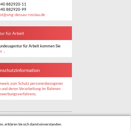
340 882920-11
340 882920-99
st
@
smg-dessau-rosslau.de
ur für Arbeit
undesagentur für Arbeit kommen Sie
er
.
nschutzinformation
nweis zum Schutz personenbezogener
 und deren Verarbeitung im Rahmen
ewerbungsverfahrens.
INHALTSVERZEICHNIS
IMPRESSUM
n, erklären Sie sich damit einverstanden.