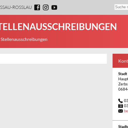
ESSAU-ROSSLAU
STELLENAUSSCHREIBUNGEN
 Stellenausschreibungen
Kont
Stadt
Haupt
Zerbs
0684
0
0
b
Stadt