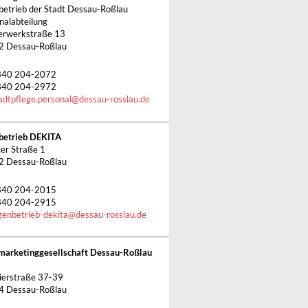
betrieb der Stadt Dessau-Roßlau
nalabteilung
rwerkstraße 13
2 Dessau-Roßlau
340 204-2072
340 204-2972
adtpflege.personal
@
dessau-rosslau.de
betrieb DEKITA
cer Straße 1
2 Dessau-Roßlau
340 204-2015
340 204-2915
genbetrieb-dekita
@
dessau-rosslau.de
marketinggesellschaft Dessau-Roßlau
ierstraße 37-39
4 Dessau-Roßlau