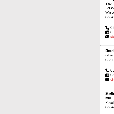
Eigen
Perso
Wasse
0684
0
0
st
Eigen
Gliwi
0684
0
0
ei
Stadt
mbH
Kaval
0684