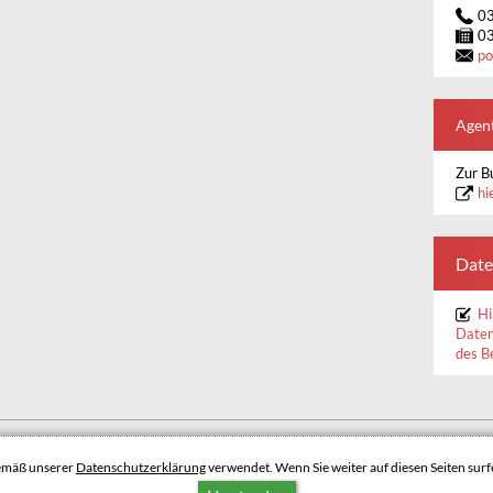
0
0
po
Agent
Zur B
hi
Date
Hi
Daten
des B
BARRIEREFREIHEIT
DATENSCHUTZERKLÄRUNG
gemäß unserer
Datenschutzerklärung
verwendet. Wenn Sie weiter auf diesen Seiten surfe
NACH OBEN