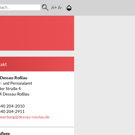
A+
A-
akt
 Dessau-Roßlau
- und Personalamt
ter Straße 4
4 Dessau-Roßlau
340 204-2010
340 204-2911
ewerbung
@
dessau-rosslau.de
pflege