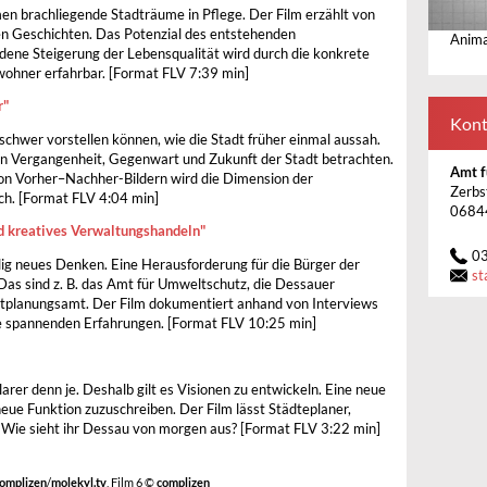
en brachliegende Stadträume in Pflege. Der Film erzählt von
en Geschichten. Das Potenzial des entstehenden
Anim
dene Steigerung der Lebensqualität wird durch die konkrete
ohner erfahrbar. [Format FLV 7:39 min]
r"
Kont
schwer vorstellen können, wie die Stadt früher einmal aussah.
n Vergangenheit, Gegenwart und Zukunft der Stadt betrachten.
Amt f
von Vorher–Nachher-Bildern wird die Dimension der
Zerbs
ch. [Format FLV 4:04 min]
0684
d kreatives Verwaltungshandeln"
0
lig neues Denken. Eine Herausforderung für die Bürger der
st
 Das sind z. B. das Amt für Umweltschutz, die Dessauer
tplanungsamt. Der Film dokumentiert anhand von Interviews
re spannenden Erfahrungen. [Format FLV 10:25 min]
arer denn je. Deshalb gilt es Visionen zu entwickeln. Eine neue
 neue Funktion zuzuschreiben. Der Film lässt Städteplaner,
Wie sieht ihr Dessau von morgen aus? [Format FLV 3:22 min]
omplizen
/
molekyl.tv
, Film 6 ©
complizen