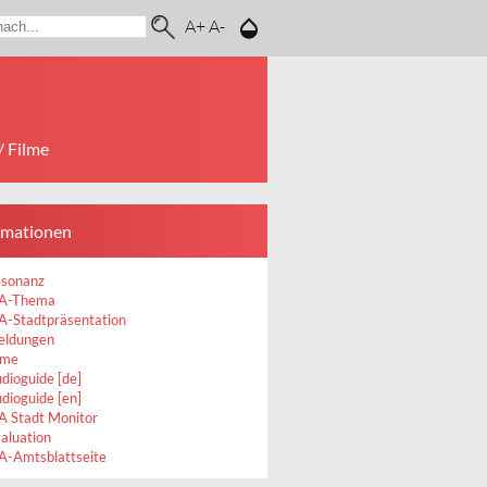
A+
A-
/ Filme
rmationen
sonanz
BA-Thema
A-Stadtpräsentation
eldungen
lme
dioguide [de]
dioguide [en]
A Stadt Monitor
aluation
A-Amtsblattseite