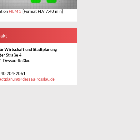
ation
FILM 3
[Format FLV 7:40 min]
akt
ür Wirtschaft und Stadtplanung
ter Straße 4
4 Dessau-Roßlau
340 204-2061
adtplanung
@
dessau-rosslau.de