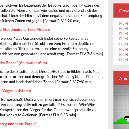
n der aktiven Einbeziehung der Bevölkerung in den Prozess des
Down
tellen die Menschen dar, wie rapide und gravierend sich der
 hat. Doch der Film setzt dem negativen Bild der Schrumpfung
aftlichen Zonen entgegen. [Format FLV 1:20 min]
FILM
FILM
ur Stadtlandschaft der Akteure"
FILM
t werden? Das Gartenreich findet seine Fortsetzung auf
FILM
 ist es, die baulichen Strukturen vom Freiraum deutlicher
FILM
talteten Blickpunkten sollen eine reizvolle Spannung
FILM
arkieren den gesamten Landschaftszug. [Format FLV 7:36 min]
FILM
FILM
che Zonen" (Animationsfilm)
chichte des Stadtumbaus Dessau-Roßlaus in Bildern nach. Nach
m strukturellen und demografischen Wandel gibt der Film einen
Anim
 Kerne und landschaftlichen Zonen. [Format FLV 7:40 min]
-Bürger aktivieren"
 Bürgerschaft. Doch wie animiert man sie, sich diesem neu
eränderung aktiv mit zu gestalten? Es müssen Win-Win-
 Kompetenzen der Bürger für das Gemeinwohl produktiv zu
über konkrete Aktionen. [Format FLV 5:35 min]
tszug und seine Paten"