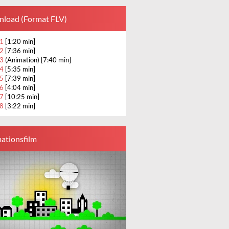
load (Format FLV)
 1
[1:20 min]
 2
[7:36 min]
 3
(Animation) [7:40 min]
 4
[5:35 min]
 5
[7:39 min]
 6
[4:04 min]
 7
[10:25 min]
 8
[3:22 min]
ationsfilm