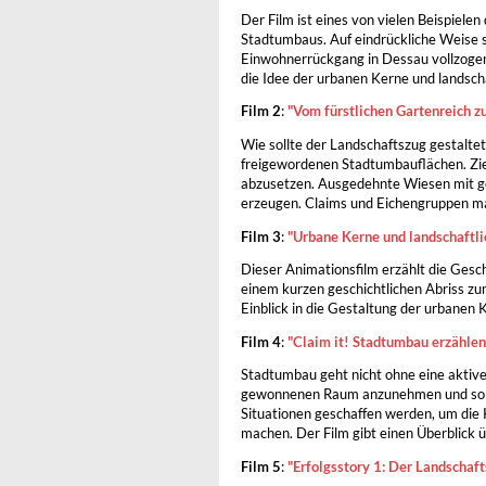
Der Film ist eines von vielen Beispiele
Stadtumbaus. Auf eindrückliche Weise s
Einwohnerrückgang in Dessau vollzogen
die Idee der urbanen Kerne und landsch
Film 2
:
"Vom fürstlichen Gartenreich z
Wie sollte der Landschaftszug gestalte
freigewordenen Stadtumbauflächen. Ziel
abzusetzen. Ausgedehnte Wiesen mit ges
erzeugen. Claims und Eichengruppen m
Film 3
:
"Urbane Kerne und landschaftli
Dieser Animationsfilm erzählt die Ges
einem kurzen geschichtlichen Abriss zu
Einblick in die Gestaltung der urbanen
Film 4
:
"Claim it! Stadtumbau erzählen
Stadtumbau geht nicht ohne eine aktive
gewonnenen Raum anzunehmen und so V
Situationen geschaffen werden, um die
machen. Der Film gibt einen Überblick 
Film 5
:
"Erfolgsstory 1: Der Landschaf