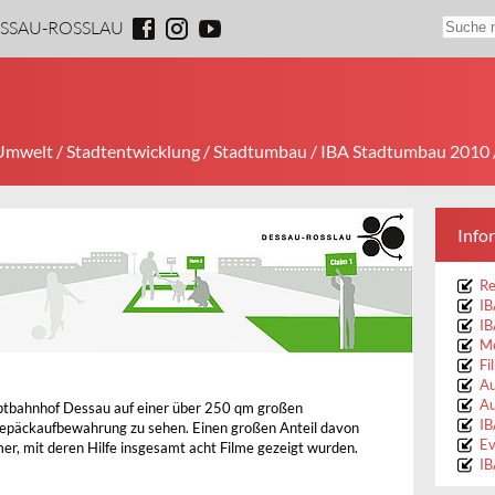
ESSAU-ROSSLAU
 Umwelt
/
Stadtentwicklung
/
Stadtumbau
/
IBA Stadtumbau 2010
Info
Re
I
IB
M
Fi
Au
Au
ptbahnhof Dessau auf einer über 250 qm großen
IB
Gepäckaufbewahrung zu sehen. Einen großen Anteil davon
Ev
r, mit deren Hilfe insgesamt acht Filme gezeigt wurden.
IB