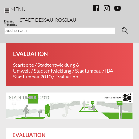
MENU
STADT DESSAU-ROSSLAU
EVALUATION
Startseite
/
Stadtentwicklung &
Umwelt
/
Stadtentwicklung
/
Stadtumbau
/
IBA
Stadtumbau 2010
/ Evaluation
EVALUATION