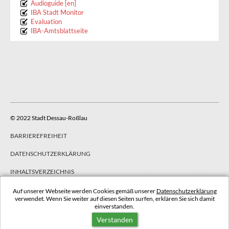
Audioguide [en]
IBA Stadt Monitor
Evaluation
IBA-Amtsblattseite
© 2022 Stadt Dessau-Roßlau
BARRIEREFREIHEIT
DATENSCHUTZERKLÄRUNG
INHALTSVERZEICHNIS
IMPRESSUM
Auf unserer Webseite werden Cookies gemäß unserer
Datenschutzerklärung
verwendet. Wenn Sie weiter auf diesen Seiten surfen, erklären Sie sich damit
einverstanden.
NACH OBEN
Verstanden