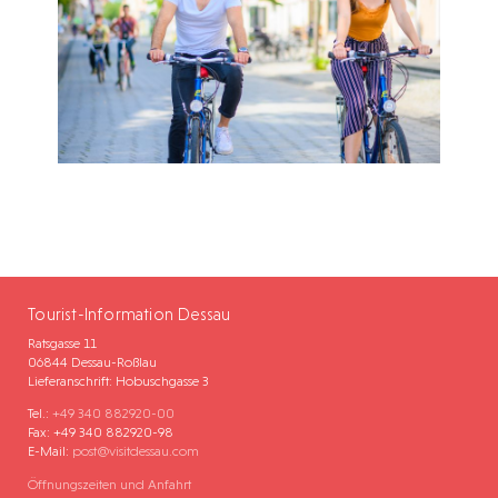
Tourist-Information Dessau
Ratsgasse 11
06844 Dessau-Roßlau
Lieferanschrift: Hobuschgasse 3
Tel.:
+49 340 882920-00
Fax: +49 340 882920-98
E-Mail:
post@visitdessau.com
Öffnungszeiten und Anfahrt