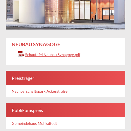
NEUBAU SYNAGOGE
Schautafel Neubau Synagoge.pdf
Preisträger
Nachbarschaftspark Ackerstraße
Publikumspreis
Gemeindehaus Mühlsdtedt