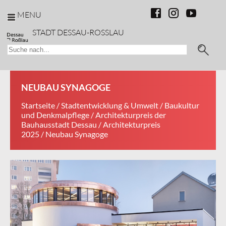
MENU
STADT DESSAU-ROSSLAU
NEUBAU SYNAGOGE
Startseite
/
Stadtentwicklung & Umwelt
/
Baukultur
und Denkmalpflege
/
Architekturpreis der
Bauhausstadt Dessau
/
Architekturpreis
2025
/ Neubau Synagoge