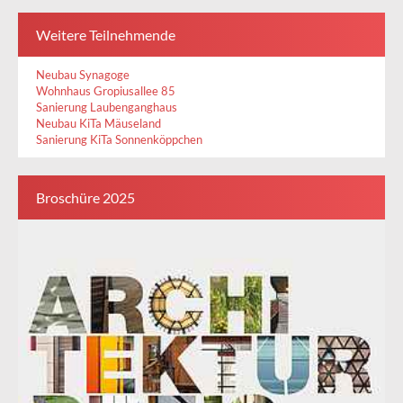
Weitere Teilnehmende
Neubau Synagoge
Wohnhaus Gropiusallee 85
Sanierung Laubenganghaus
Neubau KiTa Mäuseland
Sanierung KiTa Sonnenköppchen
Broschüre 2025