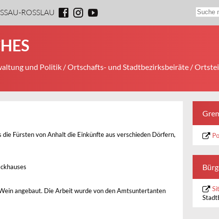
ESSAU-ROSSLAU
CHES
altung und Politik
/
Ortschafts- und Stadtbezirksbeiräte
/
Ortstei
Grem
s die Fürsten von Anhalt die Einkünfte aus verschieden Dörfern,
Po
Bürg
ackhauses
Si
 Wein angebaut. Die Arbeit wurde von den Amtsuntertanten
Stadt