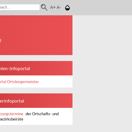
A+
A-
l
ien-Infoportal
rtal Ortsbürgermeister
erinfoportal
tzungstermine
der Ortschafts- und
bezirksbeiräte