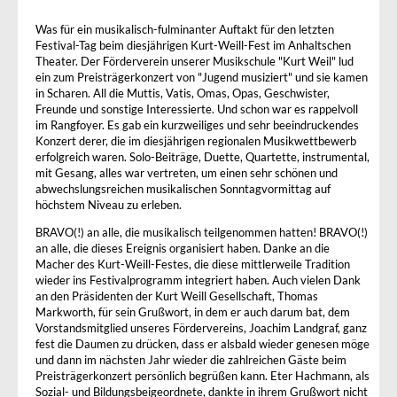
Was für ein musikalisch-fulminanter Auftakt für den letzten
Festival-Tag beim diesjährigen Kurt-Weill-Fest im Anhaltschen
Theater. Der Förderverein unserer Musikschule "Kurt Weil" lud
ein zum Preisträgerkonzert von "Jugend musiziert" und sie kamen
in Scharen. All die Muttis, Vatis, Omas, Opas, Geschwister,
Freunde und sonstige Interessierte. Und schon war es rappelvoll
im Rangfoyer. Es gab ein kurzweiliges und sehr beeindruckendes
Konzert derer, die im diesjährigen regionalen Musikwettbewerb
erfolgreich waren. Solo-Beiträge, Duette, Quartette, instrumental,
mit Gesang, alles war vertreten, um einen sehr schönen und
abwechslungsreichen musikalischen Sonntagvormittag auf
höchstem Niveau zu erleben.
BRAVO(!) an alle, die musikalisch teilgenommen hatten! BRAVO(!)
an alle, die dieses Ereignis organisiert haben. Danke an die
Macher des Kurt-Weill-Festes, die diese mittlerweile Tradition
wieder ins Festivalprogramm integriert haben. Auch vielen Dank
an den Präsidenten der Kurt Weill Gesellschaft, Thomas
Markworth, für sein Grußwort, in dem er auch darum bat, dem
Vorstandsmitglied unseres Fördervereins, Joachim Landgraf, ganz
fest die Daumen zu drücken, dass er alsbald wieder genesen möge
und dann im nächsten Jahr wieder die zahlreichen Gäste beim
Preisträgerkonzert persönlich begrüßen kann. Eter Hachmann, als
Sozial- und Bildungsbeigeordnete, dankte in ihrem Grußwort nicht