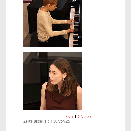
<<
<
1
2
3
>
>>
Zeige Bilder
1
bis
10
von
26