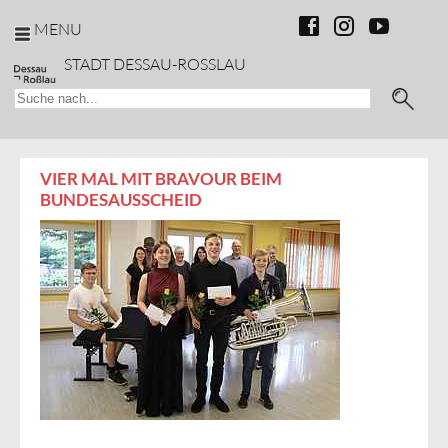
MENU
AKTUELLES
STADT DESSAU-ROSSLAU
Startseite
/
Bildung & Freizeit
/
Bildung und
Schulentwicklung
/
Musikschule "Kurt
Weill"
/ Aktuelles
VIER MAL MIT BRAVOUR BEIM
BUNDESAUSSCHEID