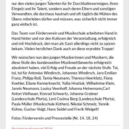
nur den vielen jungen Talenten für ihr Durchhaltevermögen, ihren
Ehrgeiz und ihr Talent, sondern auch deren Eltern und sonstigen
Verwandten, die durchaus hautnah und oft täglich die Mühen des
Übens miterleben dürfen und müssen, was sicherlich nicht immer
ganz einfach ist.
Das Team von Förderverein und Musikschule arbeiteten Hand in
Hand hinter und vor den Kulissen der Veranstaltung, erfolgreich
und mit Hochdruck, den man als Gast allerdings nicht zu spüren
bekam. Vielen herzlichen Dank auch an diese erprobte Truppe!
Wir wünschen nun den jungen Musikerinnen und Musikern, die
diese Stufe des bundesweiten Musikwettbewerbs erfolgreich
absolviert haben, viel Erfolg und Freude an der nächste Stufe. Toi,
toi, toi für Antonius Windirsch, Johannes Windirsch, Jaro Emilian
Franz, Philipp Roß, Tamia Neumann, Thereso Heerklotz, Fiona
Koehler, Eliane Kennerknecht, Yuliia Hnatiuk, Wilhelmine Klein,
Jannis Neumann, Louisa Veenhoff, Johanna Heinemann,Carl
Anton Vielhauer, Konrad Schwartz, Johanna Grabner
(Landesschule Pforta), Leni Cosima Berg (Landesschule Pforta),
Paula Müller (Musikschule Köthen), Nikolai Schmelz, Yannik
Kühne, Gustav Voigt, Hans Seidel und Frerik Weigelt!
Fotos: Förderverein und Pressestelle (Nr. 14, 18, 24)