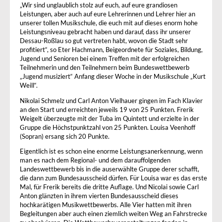
„Wir sind unglaublich stolz auf euch, auf eure grandiosen
Leistungen, aber auch auf eure Lehrerinnen und Lehrer hier an
unserer tollen Musikschule, die euch mit auf dieses enorm hohe
Leistungsniveau gebracht haben und darauf, dass ihr unserer
Dessau-Roßlau so gut vertreten habt, wovon die Stadt sehr
profitiert“, so Eter Hachmann, Beigeordnete für Soziales, Bildung,
Jugend und Senioren bei einem Treffen mit der erfolgreichen
Teilnehmerin und den Teilnehmern beim Bundeswettbewerb
„Jugend musiziert“ Anfang dieser Woche in der Musikschule „Kurt
Weill“.
Nikolai Schmelz und Carl Anton Vielhauer gingen im Fach Klavier
an den Start und erreichten jeweils 19 von 25 Punkten. Frerik
Weigelt überzeugte mit der Tuba im Quintett und erzielte in der
Gruppe die Höchstpunktzahl von 25 Punkten. Louisa Veenhoff
(Sopran) ersang sich 20 Punkte.
Eigentlich ist es schon eine enorme Leistungsanerkennung, wenn
man es nach dem Regional- und dem darauffolgenden
Landeswettbewerb bis in die auserwählte Gruppe derer schafft,
die dann zum Bundesausscheid dürfen. Für Louisa war es das erste
Mal, für Frerik bereits die dritte Auflage. Und Nicolai sowie Carl
Anton glänzten in ihrem vierten Bundesausscheid dieses
hochkarätigen Musikwettbewerbs. Alle Vier hatten mit ihren
Begleitungen aber auch einen ziemlich weiten Weg an Fahrstrecke