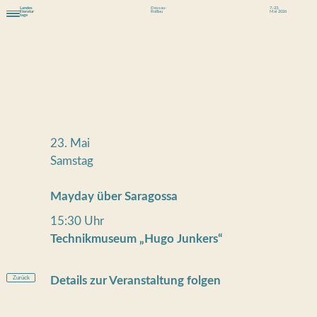
Landes
Dessau-
7.-23.
literatur
Roßlau
Mai 2026
tage
23. Mai
Samstag
Mayday über Saragossa
15:30 Uhr
Technikmuseum „Hugo Junkers“
Zurück
Details zur Veranstaltung folgen