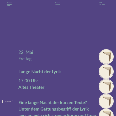
Landes
Dessau-
7.-23.
literatur
Roßlau
Mai 2026
tage
22. Mai
Freitag
Lange Nacht der Lyrik
17:00 Uhr
Altes Theater
Zurück
Eine lange Nacht der kurzen Texte?
Unter dem Gattungsbegriff der Lyrik
versammeln sich strenge Form und freie