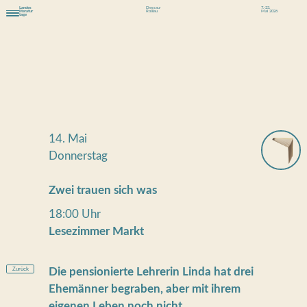
Landes
Dessau-
7.-23.
literatur
Roßlau
Mai 2026
tage
14. Mai
Donnerstag
Zwei trauen sich was
18:00 Uhr
Lesezimmer Markt
Zurück
Die pensionierte Lehrerin Linda hat drei
Ehemänner begraben, aber mit ihrem
eigenen Leben noch nicht